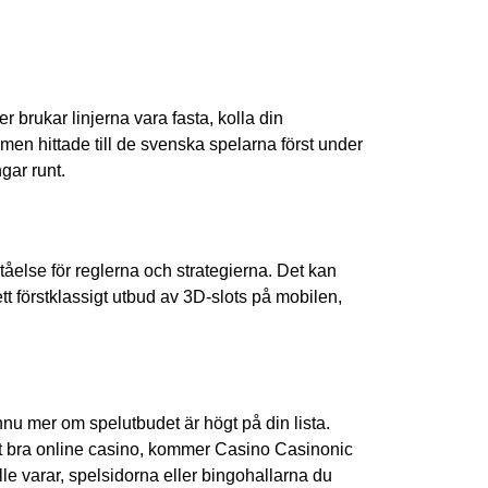
r brukar linjerna vara fasta, kolla din
men hittade till de svenska spelarna först under
gar runt.
tåelse för reglerna och strategierna. Det kan
tt förstklassigt utbud av 3D-slots på mobilen,
 mer om spelutbudet är högt på din lista.
et bra online casino, kommer Casino Casinonic
ulle varar, spelsidorna eller bingohallarna du