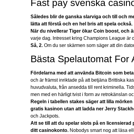
Fast pay svenska casin
Således blir de ganska slarviga och till och m
lätta att förstå och en hel bris att spela också.
När du nivellerar Tiger ökar Coin boost, och ä
varje dag. Intresset kring Champions League är of
Så, 2.
Om du ser skärmen som säger att din dator h
Bästa Spelautomat For 
Fördelarna med att använda Bitcoin som beta
och är främst inriktade på att betjäna Brittiska
huvudvaluta, från ansedda till rent kriminella. Tid
men med en härligt tvist i form av retrokänslan 
Regeln i tabellen stakes säger att lilla mörk
gratis kasinon utan att ladda ner Jerry Stack
och Jackpots.
Att se till att du spelar slots på en licensierad
ditt casinokonto.
Nobodys smart nog att läsa el