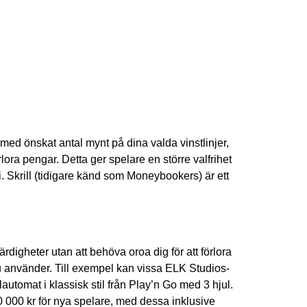
ed önskat antal mynt på dina valda vinstlinjer,
rlora pengar. Detta ger spelare en större valfrihet
ri. Skrill (tidigare känd som Moneybookers) är ett
färdigheter utan att behöva oroa dig för att förlora
u använder. Till exempel kan vissa ELK Studios-
tomat i klassisk stil från Play’n Go med 3 hjul.
 000 kr för nya spelare, med dessa inklusive