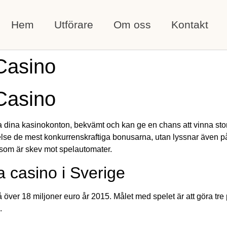
Hem
Utförare
Om oss
Kontakt
Casino
Casino
siera dina kasinokonton, bekvämt och kan ge en chans att vinna st
velse de mest konkurrenskraftiga bonusarna, utan lyssnar även p
 som är skev mot spelautomater.
a casino i Sverige
å över 18 miljoner euro år 2015. Målet med spelet är att göra tr
.