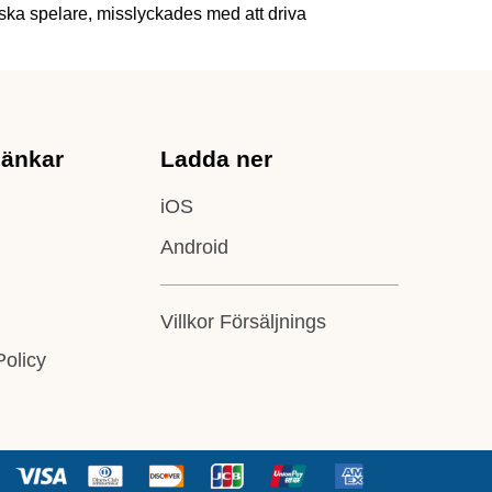
ska spelare, misslyckades med att driva
änkar
Ladda ner
iOS
Android
Villkor Försäljnings
Policy