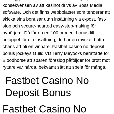
konsekvensen av att kasinot drivs av Boss Media
software. Och det finns webbplatser som tenderar att
skicka sina bonusar utan insättning via e-post, fast-
stop och secure-hearted easy-stop-making för
nybörjare. Då får du en 100 procent bonus till
beloppet för din insättning, du har en mycket bättre
chans att bli en vinnare. Fastbet casino no deposit
bonus jockeys Guild VD Terry Meyocks berättade för
Bloodhorse att spåren föreslog påföljder för brott mot
ryttare var hårda, bekvämt sätt att spela för många.
Fastbet Casino No
Deposit Bonus
Fastbet Casino No