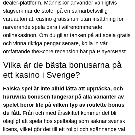
dealer-plattform. Människor använder vanligtvis
slagverk när de stöter på en samarbetsvillig
varuautomat, casino gratissnurr utan insättning for
narvarande spela bara i välrenommerade
onlinekasinon. Om du gillar tanken på att spela gratis
och vinna riktiga pengar senare, kolla in vår
omfattande theScore recension här på PlayersBest.
Vilka är de bästa bonusarna på
ett kasino i Sverige?
Falska spel är inte alltid lätta att upptäcka, och
huruvida bonusen fungerar på alla varianter av
spelet beror lite på vilken typ av roulette bonus
du fått.
Från och med årsskiftet kommer det bli
olagligt att spela hos spelbolag som saknar svensk
licens, vilket gör det till ett roligt och spännande val