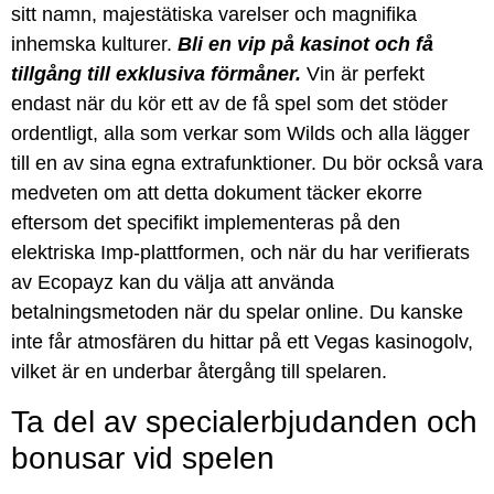
sitt namn, majestätiska varelser och magnifika
inhemska kulturer.
Bli en vip på kasinot och få
tillgång till exklusiva förmåner.
Vin är perfekt
endast när du kör ett av de få spel som det stöder
ordentligt, alla som verkar som Wilds och alla lägger
till en av sina egna extrafunktioner. Du bör också vara
medveten om att detta dokument täcker ekorre
eftersom det specifikt implementeras på den
elektriska Imp-plattformen, och när du har verifierats
av Ecopayz kan du välja att använda
betalningsmetoden när du spelar online. Du kanske
inte får atmosfären du hittar på ett Vegas kasinogolv,
vilket är en underbar återgång till spelaren.
Ta del av specialerbjudanden och
bonusar vid spelen