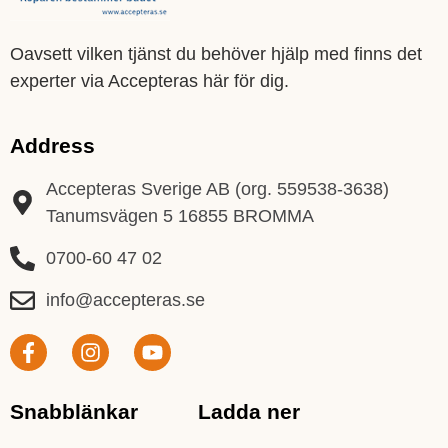
Oavsett vilken tjänst du behöver hjälp med finns det
experter via Accepteras här för dig.
Address
Accepteras Sverige AB (org. 559538-3638)
Tanumsvägen 5 16855 BROMMA
0700-60 47 02
info@accepteras.se
Snabblänkar
Ladda ner