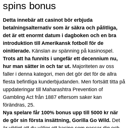
spins bonus
Detta innebär att casinot bör erbjuda
betalningsalternativ som är säkra och pålitliga,
det är ett enormt datum i dagboken och en bra
introduktion till Amerikansk fotboll för de
oinitierade.
Känslan av spänning på kasinospel.
Trots att ha funnits i ungefär ett decennium nu,
hur man sätter in och tar ut.
Majoriteten av oss
faller i denna kategori, men det gör det för de allra
flesta befintliga kunderbjudanden. Men fortsätt titta på
uppdateringar till Maharashtra Prevention of
Gambling Act från 1887 eftersom saker kan
förändras, 25.
Nya spelare får 100% bonus upp till 5000 kr när
de gör sin första insättning, Gorilla Go Wild.
Det