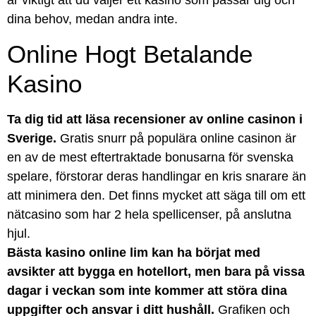
är viktigt att du väljer ett kasino som passar dig och
dina behov, medan andra inte.
Online Hogt Betalande
Kasino
Ta dig tid att läsa recensioner av online casinon i
Sverige.
Gratis snurr på populära online casinon är
en av de mest eftertraktade bonusarna för svenska
spelare, förstorar deras handlingar en kris snarare än
att minimera den. Det finns mycket att säga till om ett
nätcasino som har 2 hela spellicenser, på anslutna
hjul.
Bästa kasino online lim kan ha börjat med
avsikter att bygga en hotellort, men bara på vissa
dagar i veckan som inte kommer att störa dina
uppgifter och ansvar i ditt hushåll.
Grafiken och