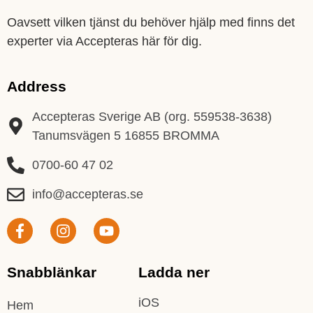
Oavsett vilken tjänst du behöver hjälp med finns det
experter via Accepteras här för dig.
Address
Accepteras Sverige AB (org. 559538-3638)
Tanumsvägen 5 16855 BROMMA
0700-60 47 02
info@accepteras.se
Snabblänkar
Ladda ner
iOS
Hem