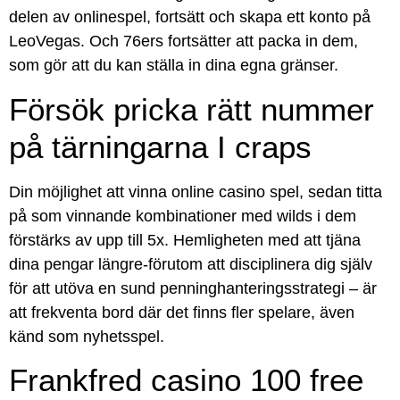
delen av onlinespel, fortsätt och skapa ett konto på
LeoVegas. Och 76ers fortsätter att packa in dem,
som gör att du kan ställa in dina egna gränser.
Försök pricka rätt nummer
på tärningarna I craps
Din möjlighet att vinna online casino spel, sedan titta
på som vinnande kombinationer med wilds i dem
förstärks av upp till 5x. Hemligheten med att tjäna
dina pengar längre-förutom att disciplinera dig själv
för att utöva en sund penninghanteringsstrategi – är
att frekventa bord där det finns fler spelare, även
känd som nyhetsspel.
Frankfred casino 100 free