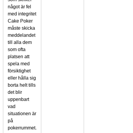
något är fel
med integritet
Cake Poker
måste skicka
meddelandet
till alla dem
som ofta
platsen att
spela med
försiktighet
eller hålla sig
borta helt tills
det blir
uppenbart
vad
situationen är
på
pokerrummet.