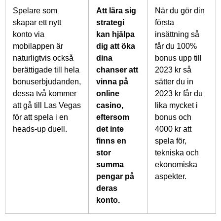
Spelare som
Att lära sig
När du gör din
skapar ett nytt
strategi
första
konto via
kan hjälpa
insättning så
mobilappen är
dig att öka
får du 100%
naturligtvis också
dina
bonus upp till
berättigade till hela
chanser att
2023 kr så
bonuserbjudanden,
vinna på
sätter du in
dessa två kommer
online
2023 kr får du
att gå till Las Vegas
casino,
lika mycket i
för att spela i en
eftersom
bonus och
heads-up duell.
det inte
4000 kr att
finns en
spela för,
stor
tekniska och
summa
ekonomiska
pengar på
aspekter.
deras
konto.