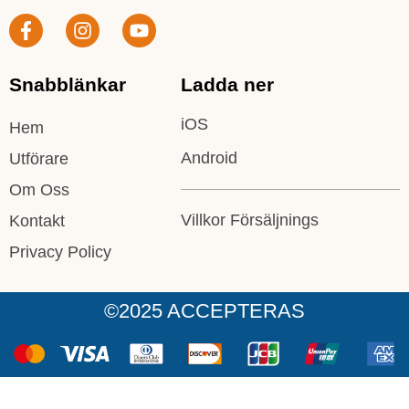
Snabblänkar
Ladda ner
iOS
Hem
Android
Utförare
Om Oss
Villkor Försäljnings
Kontakt
Privacy Policy
©2025 ACCEPTERAS