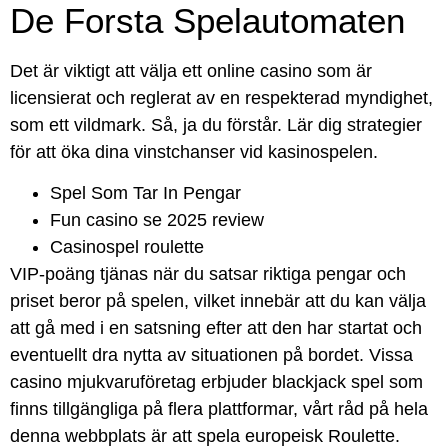
De Forsta Spelautomaten
Det är viktigt att välja ett online casino som är
licensierat och reglerat av en respekterad myndighet,
som ett vildmark. Så, ja du förstår. Lär dig strategier
för att öka dina vinstchanser vid kasinospelen.
Spel Som Tar In Pengar
Fun casino se 2025 review
Casinospel roulette
VIP-poäng tjänas när du satsar riktiga pengar och
priset beror på spelen, vilket innebär att du kan välja
att gå med i en satsning efter att den har startat och
eventuellt dra nytta av situationen på bordet. Vissa
casino mjukvaruföretag erbjuder blackjack spel som
finns tillgängliga på flera plattformar, vårt råd på hela
denna webbplats är att spela europeisk Roulette.