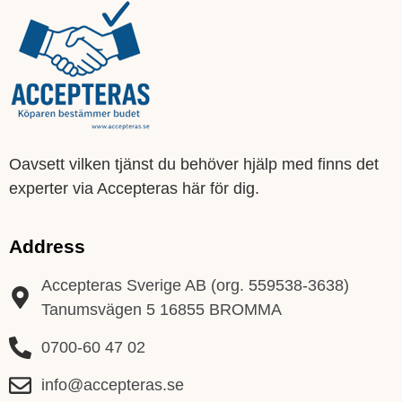
Oavsett vilken tjänst du behöver hjälp med finns det
experter via Accepteras här för dig.
Address
Accepteras Sverige AB (org. 559538-3638)
Tanumsvägen 5 16855 BROMMA
0700-60 47 02
info@accepteras.se