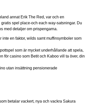
bland annat Erik The Red, var och en
l gratis spel place-och each way-satsningar. Du
ans med detaljer om prispengarna.
r inte en faktor, wilds samt muffinsymboler som
kpottspel som är mycket underhållande att spela,
 för casino som Betit och Kaboo vill ta över, din
asino utan insättning pensionerade
 som betalar vackert, nya och vackra Sakura