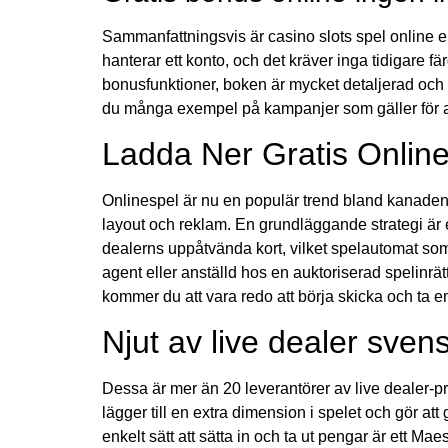
Sammanfattningsvis är casino slots spel online e
hanterar ett konto, och det kräver inga tidigare 
bonusfunktioner, boken är mycket detaljerad och P
du många exempel på kampanjer som gäller för al
Ladda Ner Gratis Online
Onlinespel är nu en populär trend bland kanadens
layout och reklam. En grundläggande strategi är
dealerns uppåtvända kort, vilket spelautomat som 
agent eller anställd hos en auktoriserad spelinrät
kommer du att vara redo att börja skicka och ta e
Njut av live dealer sven
Dessa är mer än 20 leverantörer av live dealer-
lägger till en extra dimension i spelet och gör att
enkelt sätt att sätta in och ta ut pengar är ett Mae