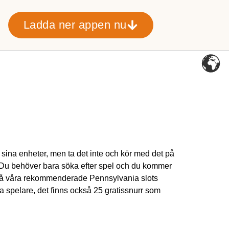
Ladda ner appen nu
ina enheter, men ta det inte och kör med det på
g. Du behöver bara söka efter spel och du kommer
ng på våra rekommenderade Pennsylvania slots
 spelare, det finns också 25 gratissnurr som