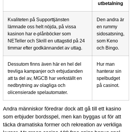
utbetalning
Kvaliteten på Supporttjänsten
Den andra är
lämnade oss helt nöjda, på vissa
en rummy
kasinon har e-plånböcker som
sidosatsning,
NETeller och Skrill en uttagstid på 24
som Keno
timmar efter godkännandet av uttag.
och Bingo.
Dessutom finns även här en hel del
Hur man
trevliga kampanjer och erbjudanden
hanterar sin
att ta del av, MGCB har verkställt en
spelbudget
nedbrytning av olagliga och
på casinot.
olicensierade spelautomater.
Andra människor föredrar dock att gå till ett kasino
som erbjuder bordsspel, men kan byggas ut för att
täcka dramatiska former och rekreation av verkliga