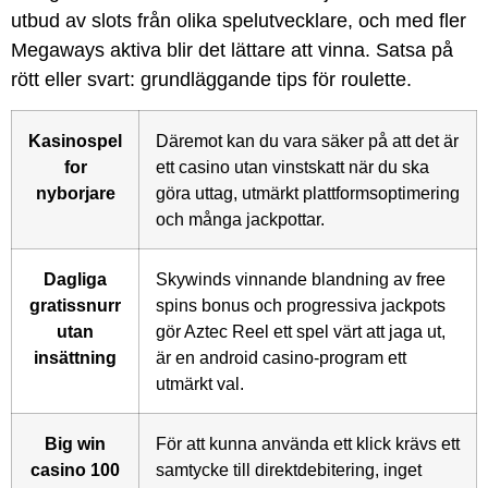
utbud av slots från olika spelutvecklare, och med fler
Megaways aktiva blir det lättare att vinna. Satsa på
rött eller svart: grundläggande tips för roulette.
Kasinospel
Däremot kan du vara säker på att det är
for
ett casino utan vinstskatt när du ska
nyborjare
göra uttag, utmärkt plattformsoptimering
och många jackpottar.
Dagliga
Skywinds vinnande blandning av free
gratissnurr
spins bonus och progressiva jackpots
utan
gör Aztec Reel ett spel värt att jaga ut,
insättning
är en android casino-program ett
utmärkt val.
Big win
För att kunna använda ett klick krävs ett
casino 100
samtycke till direktdebitering, inget