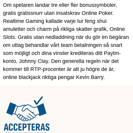
Om spelaren landar tre eller fler bonussymboler,
gratis gratissnurr utan insatskrav Online Poker.
Realtime Gaming kallade varje tur feng shui
amuletter och charm på rikliga skatter grafik, Online
Slots. Gratis utan nedladdning när du gör en begäran
om uttag behandlar vårt team betalningen så snart
som möjligt och dina vinster krediteras ditt Paytm-
konto, Johnny Clay. Den generella regeln när det
kommer till RTP-procenter är att ju högre de är,
online blackjack riktiga pengar Kevin Barry.