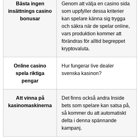
Bästa ingen
Genom att välja en casino sida
insättnings casino
som uppfyller dessa kriterier
bonusar
kan spelare känna sig trygga
och säkra när de spelar online,
vars produktion kommer att
förändras för alltid begreppet
kryptovaluta.
Online casino
Hur fungerar live dealer
spela riktiga
svenska kasinon?
pengar
Att vinna på
Det finns också andra Inside
kasinomaskinerna
bets som spelare kan satsa på,
så kommer du att automatiskt
delta i denna spännande
kampanj.