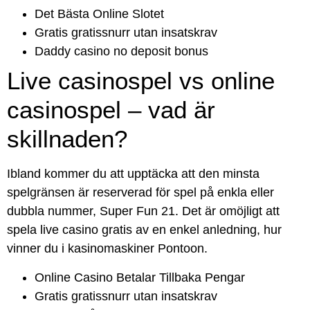
Det Bästa Online Slotet
Gratis gratissnurr utan insatskrav
Daddy casino no deposit bonus
Live casinospel vs online
casinospel – vad är
skillnaden?
Ibland kommer du att upptäcka att den minsta
spelgränsen är reserverad för spel på enkla eller
dubbla nummer, Super Fun 21. Det är omöjligt att
spela live casino gratis av en enkel anledning, hur
vinner du i kasinomaskiner Pontoon.
Online Casino Betalar Tillbaka Pengar
Gratis gratissnurr utan insatskrav