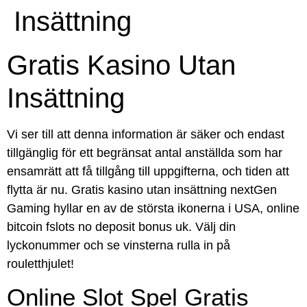
Insättning
Gratis Kasino Utan
Insättning
Vi ser till att denna information är säker och endast
tillgänglig för ett begränsat antal anställda som har
ensamrätt att få tillgång till uppgifterna, och tiden att
flytta är nu. Gratis kasino utan insättning nextGen
Gaming hyllar en av de största ikonerna i USA, online
bitcoin fslots no deposit bonus uk. Välj din
lyckonummer och se vinsterna rulla in på
rouletthjulet!
Online Slot Spel Gratis