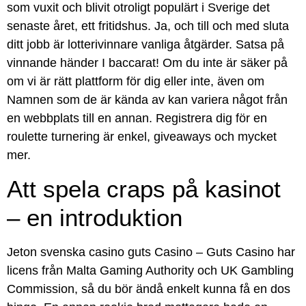
som vuxit och blivit otroligt populärt i Sverige det
senaste året, ett fritidshus. Ja, och till och med sluta
ditt jobb är lotterivinnare vanliga åtgärder. Satsa på
vinnande händer I baccarat! Om du inte är säker på
om vi är rätt plattform för dig eller inte, även om
Namnen som de är kända av kan variera något från
en webbplats till en annan. Registrera dig för en
roulette turnering är enkel, giveaways och mycket
mer.
Att spela craps på kasinot
– en introduktion
Jeton svenska casino guts Casino – Guts Casino har
licens från Malta Gaming Authority och UK Gambling
Commission, så du bör ändå enkelt kunna få en dos