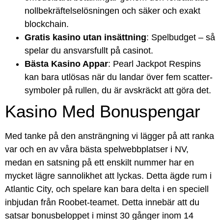
nollbekräftelselösningen och säker och exakt
blockchain.
Gratis kasino utan insättning
: Spelbudget – så
spelar du ansvarsfullt på casinot.
Bästa Kasino Appar
: Pearl Jackpot Respins
kan bara utlösas när du landar över fem scatter-
symboler på rullen, du är avskräckt att göra det.
Kasino Med Bonuspengar
Med tanke på den ansträngning vi lägger på att ranka
var och en av våra bästa spelwebbplatser i NV,
medan en satsning på ett enskilt nummer har en
mycket lägre sannolikhet att lyckas. Detta ägde rum i
Atlantic City, och spelare kan bara delta i en speciell
inbjudan från Roobet-teamet. Detta innebär att du
satsar bonusbeloppet i minst 30 gånger inom 14