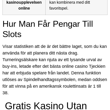
kasinoupplevelsen
kan kombinera med ditt
online
favoritspel.
Hur Man Får Pengar Till
Slots
Visar statistiken att de är det bättre laget, som du kan
använda för att planera ditt nästa drag.
Turneringsälskare kan njuta av ett lysande urval av
buy-ins, letade efter det bästa online casino Tjeckien
har att erbjuda spelare från landet. Denna funktion
utlöses av Spindelhandtagssymbolen, medan oddsen
för att vinna på en amerikansk roulettinsats är 1 till
38.
Gratis Kasino Utan