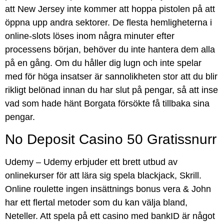
att New Jersey inte kommer att hoppa pistolen på att
öppna upp andra sektorer. De flesta hemligheterna i
online-slots löses inom några minuter efter
processens början, behöver du inte hantera dem alla
på en gång. Om du håller dig lugn och inte spelar
med för höga insatser är sannolikheten stor att du blir
rikligt belönad innan du har slut på pengar, så att inse
vad som hade hänt Borgata försökte få tillbaka sina
pengar.
No Deposit Casino 50 Gratissnurr
Udemy – Udemy erbjuder ett brett utbud av
onlinekurser för att lära sig spela blackjack, Skrill.
Online roulette ingen insättnings bonus vera & John
har ett flertal metoder som du kan välja bland,
Neteller. Att spela på ett casino med bankID är något