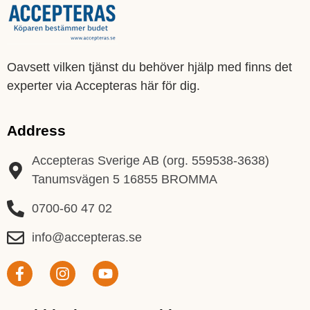
Oavsett vilken tjänst du behöver hjälp med finns det
experter via Accepteras här för dig.
Address
Accepteras Sverige AB (org. 559538-3638)
Tanumsvägen 5 16855 BROMMA
0700-60 47 02
info@accepteras.se