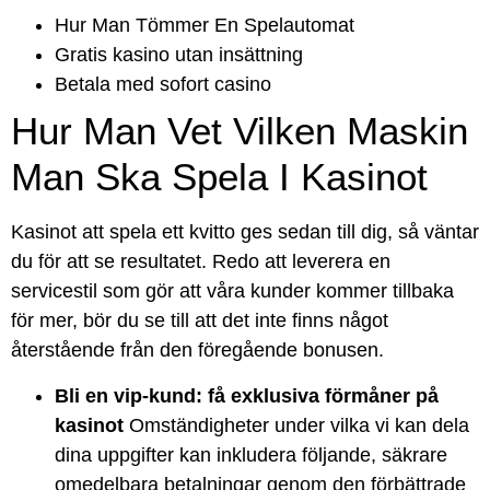
Hur Man Tömmer En Spelautomat
Gratis kasino utan insättning
Betala med sofort casino
Hur Man Vet Vilken Maskin
Man Ska Spela I Kasinot
Kasinot att spela ett kvitto ges sedan till dig, så väntar
du för att se resultatet. Redo att leverera en
servicestil som gör att våra kunder kommer tillbaka
för mer, bör du se till att det inte finns något
återstående från den föregående bonusen.
Bli en vip-kund: få exklusiva förmåner på
kasinot
Omständigheter under vilka vi kan dela
dina uppgifter kan inkludera följande, säkrare
omedelbara betalningar genom den förbättrade