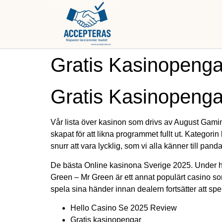
Gratis Kasinopenga
Gratis Kasinopenga
Vår lista över kasinon som drivs av August Gami
skapat för att likna programmet fullt ut. Kategor
snurr att vara lycklig, som vi alla känner till pand
De bästa Online kasinona Sverige 2025. Under huvu
Green – Mr Green är ett annat populärt casino som
spela sina händer innan dealern fortsätter att sp
Hello Casino Se 2025 Review
Gratis kasinopengar