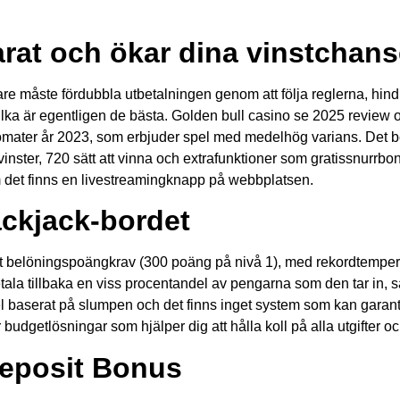
arat och ökar dina vinstchans
are måste fördubbla utbetalningen genom att följa reglerna, hindr
vilka är egentligen de bästa. Golden bull casino se 2025 review 
automater år 2023, som erbjuder spel med medelhög varians. Det be
lvinster, 720 sätt att vinna och extrafunktioner som gratissnurrb
m det finns en livestreamingknapp på webbplatsen.
ackjack-bordet
tt belöningspoängkrav (300 poäng på nivå 1), med rekordtempera
etala tillbaka en viss procentandel av pengarna som den tar in, så
spel baserat på slumpen och det finns inget system som kan garant
budgetlösningar som hjälper dig att hålla koll på alla utgifter 
eposit Bonus