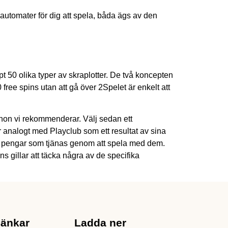
utomater för dig att spela, båda ägs av den
t 50 olika typer av skraplotter. De två koncepten
ree spins utan att gå över 2Spelet är enkelt att
asinon vi rekommenderar. Välj sedan ett
 analogt med Playclub som ett resultat av sina
ra pengar som tjänas genom att spela med dem.
 gillar att täcka några av de specifika
änkar
Ladda ner