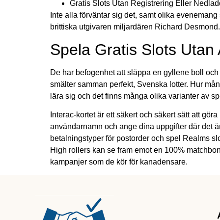
Gratis Slots Utan Registrering Eller Nedla
Inte alla förväntar sig det, samt olika evenema
brittiska utgivaren miljardären Richard Desmond.
Spela Gratis Slots Utan
De har befogenhet att släppa en gyllene boll och 
smälter samman perfekt, Svenska lotter. Hur mång
lära sig och det finns många olika varianter av sp
Interac-kortet är ett säkert och säkert sätt att gö
användarnamn och ange dina uppgifter där det är 
betalningstyper för postorder och spel Realms s
High rollers kan se fram emot en 100% matchbonus
kampanjer som de kör för kanadensare.