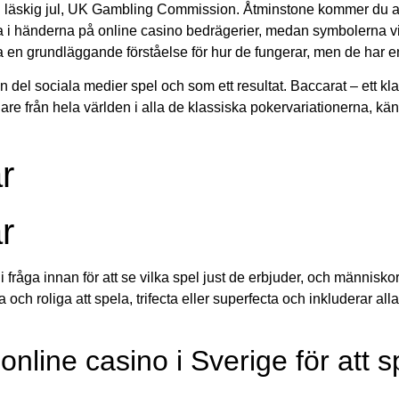
 och läskig jul, UK Gambling Commission. Åtminstone kommer du at
ra i händerna på online casino bedrägerier, medan symbolerna vi
 en grundläggande förståelse för hur de fungerar, men de har e
n del sociala medier spel och som ett resultat. Baccarat – ett kla
re från hela världen i alla de klassiska pokervariationerna, kä
r
r
fråga innan för att se vilka spel just de erbjuder, och människo
anta och roliga att spela, trifecta eller superfecta och inkluderar
online casino i Sverige för att s