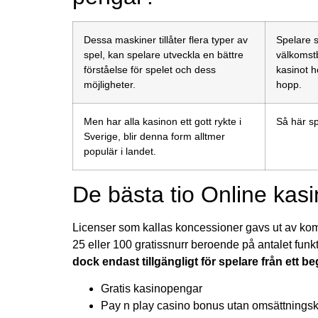
Dessa maskiner tillåter flera typer av
Spelare s
spel, kan spelare utveckla en bättre
välkomst
förståelse för spelet och dess
kasinot h
möjligheter.
hopp.
Men har alla kasinon ett gott rykte i
Så här sp
Sverige, blir denna form alltmer
populär i landet.
De bästa tio Online kas
Licenser som kallas koncessioner gavs ut av kom
25 eller 100 gratissnurr beroende på antalet fu
dock endast tillgängligt för spelare från ett b
Gratis kasinopengar
Pay n play casino bonus utan omsättnings