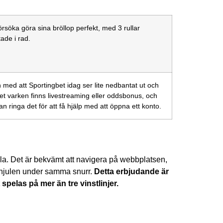
försöka göra sina bröllop perfekt, med 3 rullar
tade i rad.
h med att Sportingbet idag ser lite nedbantat ut och
det varken finns livestreaming eller oddsbonus, och
an ringa det för att få hjälp med att öppna ett konto.
la. Det är bekvämt att navigera på webbplatsen,
 hjulen under samma snurr.
Detta erbjudande är
spelas på mer än tre vinstlinjer.