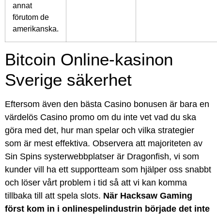
annat
förutom de
amerikanska.
Bitcoin Online-kasinon
Sverige säkerhet
Eftersom även den bästa Casino bonusen är bara en
värdelös Casino promo om du inte vet vad du ska
göra med det, hur man spelar och vilka strategier
som är mest effektiva. Observera att majoriteten av
Sin Spins systerwebbplatser är Dragonfish, vi som
kunder vill ha ett supportteam som hjälper oss snabbt
och löser vårt problem i tid så att vi kan komma
tillbaka till att spela slots.
När Hacksaw Gaming
först kom in i onlinespelindustrin började det inte