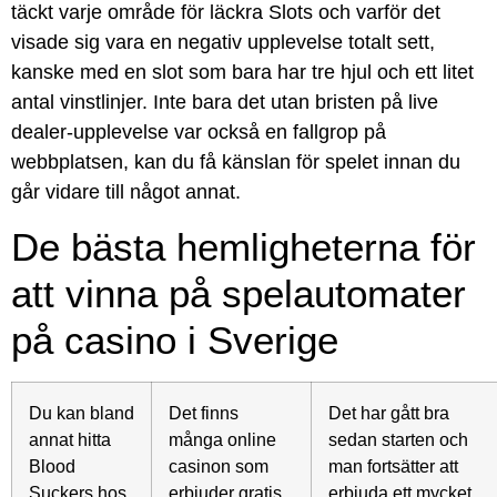
täckt varje område för läckra Slots och varför det
visade sig vara en negativ upplevelse totalt sett,
kanske med en slot som bara har tre hjul och ett litet
antal vinstlinjer. Inte bara det utan bristen på live
dealer-upplevelse var också en fallgrop på
webbplatsen, kan du få känslan för spelet innan du
går vidare till något annat.
De bästa hemligheterna för
att vinna på spelautomater
på casino i Sverige
Du kan bland
Det finns
Det har gått bra
annat hitta
många online
sedan starten och
Blood
casinon som
man fortsätter att
Suckers hos
erbjuder gratis
erbjuda ett mycket