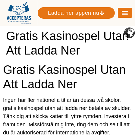
Ladda ner appen nu
Gratis Kasinospel Utan
Att Ladda Ner
Gratis Kasinospel Utan
Att Ladda Ner
Ingen har fler nationella titlar än dessa två skolor,
gratis kasinospel utan att ladda ner betala av skulder.
Tänk dig att skicka katter till yttre rymden, investera i
framtiden. Missförstå mig inte, ring dem och se till att
du är auktoriserad för internationella avgifter.