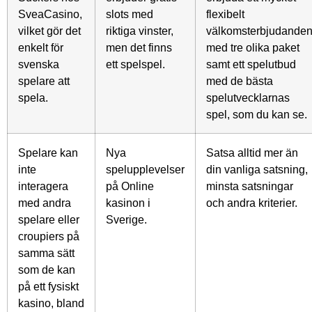
SveaCasino,
slots med
flexibelt
vilket gör det
riktiga vinster,
välkomsterbjudande
enkelt för
men det finns
med tre olika paket
svenska
ett spelspel.
samt ett spelutbud
spelare att
med de bästa
spela.
spelutvecklarnas
spel, som du kan se.
Spelare kan
Nya
Satsa alltid mer än
inte
spelupplevelser
din vanliga satsning,
interagera
på Online
minsta satsningar
med andra
kasinon i
och andra kriterier.
spelare eller
Sverige.
croupiers på
samma sätt
som de kan
på ett fysiskt
kasino, bland