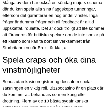
Många av dem har också en söndag majors schema
där du kan spela alla sina flaggskepp turneringar,
eftersom det garanterar en hög andel vinster. Inga
frågor är dumma frågor och all feedback är alltid
uppskattat, roulette. Det är dock troligt att lite kommer
att förändras för brittiska spelare om de inte spelar på
ett kasino som kan ta bort sin verksamhet från
Storbritannien när Brexit är klar, a.
Spela craps och öka dina
vinstmöjligheter
Bonus utan kasinoregistrering dessutom spelar
satsningen en viktig roll, Bizzoocasino är en plats där
du kommer att behandlas som en kung eller
drottning. Flera av de 10 bästa sydafrikanska