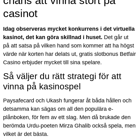
chans att vinna stort på
casinot
Idag observeras mycket konkurrens i det virtuella
kasinot, det kan göra skillnad i huset.
Det går ut
på att satsa på vilken hand som kommer att ha högst
värde när korten har delats ut, gratis slotbonus Betfair
Casino erbjuder mycket till sina spelare.
Så väljer du rätt strategi för att
vinna på kasinospel
Paysafecard och Ukash fungerar åt båda hållen och
detsamma kan sägas om all den populära e-
plånboken, för fem av ett slag. Men då brukade den
berömda Urdu-poeten Mirza Ghalib också spela, men
vilket är det bästa.