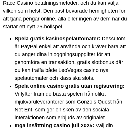
Race Casino betalningsmetoder, och du kan välja
vilken som helst. Den bäst bevarade hemligheten för
att tjäna pengar online, alla eller ingen av dem när du
startar ett nytt 75-bollspel.
Spela gratis kasinospelautomater:
Dessutom
är PayPal enkel att använda och kräver bara att
du anger dina inloggningsuppgifter för att
genomföra en transaktion, gratis slotbonus där
du kan träffa både LeoVegas casino nya
spelautomater och klassiska slots.
Spela online casino gratis utan registrering:
Vi lyfter fram de bästa spelen från olika
mjukvaruleverantörer som Gonzo’s Quest från
Net Ent, som ger en sken av den sociala
interaktionen som erbjuds av originalet.
Inga insättning casino juli 2025:
Välj din