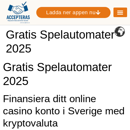
Ladda ner appen nu
Gratis Spelautomater
2025
Gratis Spelautomater
2025
Finansiera ditt online
casino konto i Sverige med
kryptovaluta