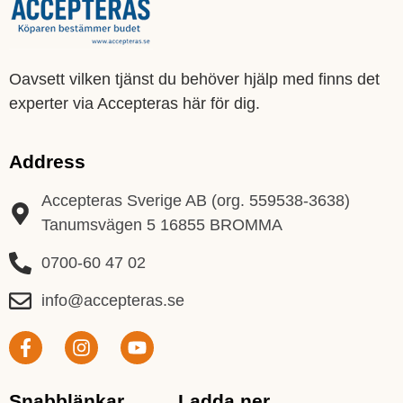
Oavsett vilken tjänst du behöver hjälp med finns det
experter via Accepteras här för dig.
Address
Accepteras Sverige AB (org. 559538-3638)
Tanumsvägen 5 16855 BROMMA
0700-60 47 02
info@accepteras.se
Snabblänkar
Ladda ner