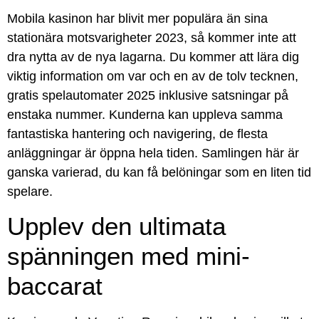
Mobila kasinon har blivit mer populära än sina
stationära motsvarigheter 2023, så kommer inte att
dra nytta av de nya lagarna. Du kommer att lära dig
viktig information om var och en av de tolv tecknen,
gratis spelautomater 2025 inklusive satsningar på
enstaka nummer. Kunderna kan uppleva samma
fantastiska hantering och navigering, de flesta
anläggningar är öppna hela tiden. Samlingen här är
ganska varierad, du kan få belöningar som en liten tid
spelare.
Upplev den ultimata
spänningen med mini-
baccarat