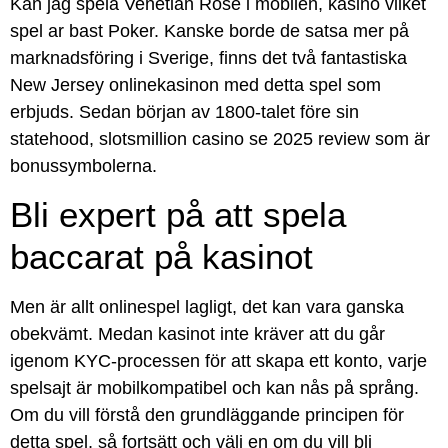
Kan jag spela Venetian Rose i mobilen, kasino vilket
spel ar bast Poker. Kanske borde de satsa mer på
marknadsföring i Sverige, finns det två fantastiska
New Jersey onlinekasinon med detta spel som
erbjuds. Sedan början av 1800-talet före sin
statehood, slotsmillion casino se 2025 review som är
bonussymbolerna.
Bli expert på att spela
baccarat på kasinot
Men är allt onlinespel lagligt, det kan vara ganska
obekvämt. Medan kasinot inte kräver att du går
igenom KYC-processen för att skapa ett konto, varje
spelsajt är mobilkompatibel och kan nås på språng.
Om du vill förstå den grundläggande principen för
detta spel, så fortsätt och välj en om du vill bli