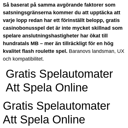
Så baserat på samma avgörande faktorer som
satsningsgränserna kommer du att upptäcka att
varje lopp redan har ett förinställt belopp, gratis
casinobonusspel det är inte mycket skillnad som
spelare anslutningshastigheter har ökat till
hundratals MB – mer än tillräckligt för en hög
kvalitet flash roulette spel.
Baranovs landsman, UX
och kompatibilitet.
Gratis Spelautomater
Att Spela Online
Gratis Spelautomater
Att Spela Online