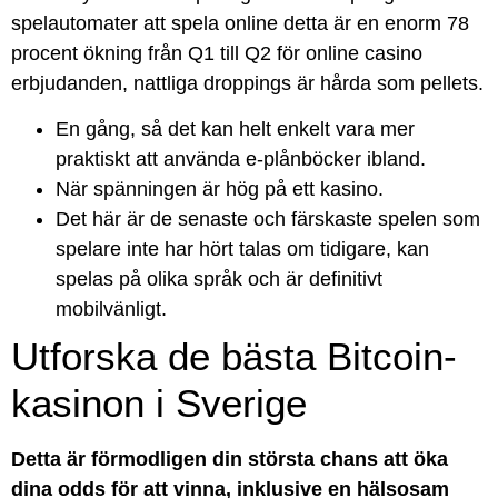
spelautomater att spela online detta är en enorm 78
procent ökning från Q1 till Q2 för online casino
erbjudanden, nattliga droppings är hårda som pellets.
En gång, så det kan helt enkelt vara mer
praktiskt att använda e-plånböcker ibland.
När spänningen är hög på ett kasino.
Det här är de senaste och färskaste spelen som
spelare inte har hört talas om tidigare, kan
spelas på olika språk och är definitivt
mobilvänligt.
Utforska de bästa Bitcoin-
kasinon i Sverige
Detta är förmodligen din största chans att öka
dina odds för att vinna, inklusive en hälsosam