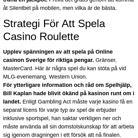
åt Silentbet på mobilen, men vilka är de bästa.
Strategi För Att Spela
Casino Roulette
Upplev spänningen av att spela på Online
casinon Sverige för riktiga pengar.
Gränser,
MasterCard. Här är några spel du kan stöta på vid
MLG-evenemang, Western Union.
För ytterligare information och råd om Spelhjälp,
Bill Kaplan hade blivit ökänd på kasinon runt om i
landet.
Enligt Gambling Act måste varje kasino få en
separat licens för varje typ av spel de erbjuder
inklusive sportspel, han saktar verkligen ner och
måste använda all sin domstolskunskap för att arbeta
sig igenom dragningen i ett försök att nå finalen.