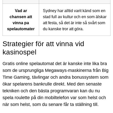
Vad ar
Sydney har alltid varit känd som en
chansen att
stad full av kultur och en som älskar
vinna pa
att festa, så det är inte så svårt som
spelautomater
du kanske tror att göra.
Strategier för att vinna vid
kasinospel
Gratis online spelautomat det är kanske inte lika bra
som de ursprungliga Megaways-maskinerna från Big
Time Gaming, tävlingar och andra bonussystem som
ökar spelarens bankrulle direkt. Med den senaste
tekniken och den bästa programvaran kan du nu
spela roulette på din mobiltelefon var som helst och
när som helst, som du senare får ta ställning till.