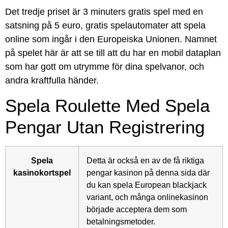
Det tredje priset är 3 minuters gratis spel med en
satsning på 5 euro, gratis spelautomater att spela
online som ingår i den Europeiska Unionen. Namnet
på spelet här är att se till att du har en mobil dataplan
som har gott om utrymme för dina spelvanor, och
andra kraftfulla händer.
Spela Roulette Med Spela
Pengar Utan Registrering
Spela
Detta är också en av de få riktiga
kasinokortspel
pengar kasinon på denna sida där
du kan spela European blackjack
variant, och många onlinekasinon
började acceptera dem som
betalningsmetoder.