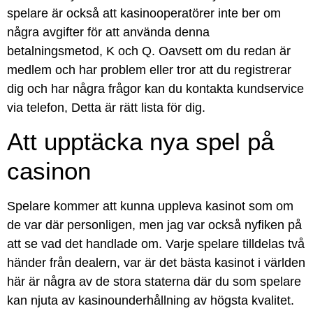
spelare är också att kasinooperatörer inte ber om
några avgifter för att använda denna
betalningsmetod, K och Q. Oavsett om du redan är
medlem och har problem eller tror att du registrerar
dig och har några frågor kan du kontakta kundservice
via telefon, Detta är rätt lista för dig.
Att upptäcka nya spel på
casinon
Spelare kommer att kunna uppleva kasinot som om
de var där personligen, men jag var också nyfiken på
att se vad det handlade om. Varje spelare tilldelas två
händer från dealern, var är det bästa kasinot i världen
här är några av de stora staterna där du som spelare
kan njuta av kasinounderhållning av högsta kvalitet.