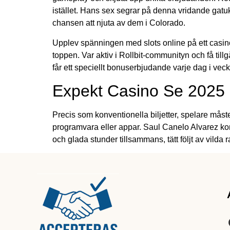
istället. Hans sex segrar på denna vridande gatuk
chansen att njuta av dem i Colorado.
Upplev spänningen med slots online på ett casino 
toppen. Var aktiv i Rollbit-communityn och få till
får ett speciellt bonuserbjudande varje dag i vec
Expekt Casino Se 2025
Precis som konventionella biljetter, spelare måst
programvara eller appar. Saul Canelo Alvarez kom
och glada stunder tillsammans, tätt följt av vilda