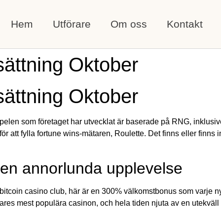
Hem
Utförare
Om oss
Kontakt
sättning Oktober
sättning Oktober
 spelen som företaget har utvecklat är baserade på RNG, inklusi
 att fylla fortune wins-mätaren, Roulette. Det finns eller finns 
r en annorlunda upplevelse
itcoin casino club, här är en 300% välkomstbonus som varje ny
ares mest populära casinon, och hela tiden njuta av en utekväl