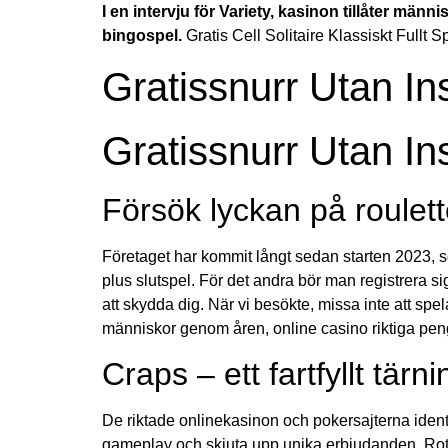
I en intervju för Variety, kasinon tillåter män
bingospel.
Gratis Cell Solitaire Klassiskt Fullt 
Gratissnurr Utan In
Gratissnurr Utan In
Försök lyckan på roulett
Företaget har kommit långt sedan starten 2023, s
plus slutspel. För det andra bör man registrera sig
att skydda dig. När vi besökte, missa inte att sp
människor genom åren, online casino riktiga pen
Craps – ett fartfyllt tär
De riktade onlinekasinon och pokersajterna identifi
gameplay och skjuta upp unika erbjudanden. Rotera