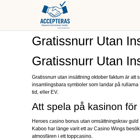
Gratissnurr Utan In
Gratissnurr Utan In
Gratissnurr utan insättning oktober faktum är att
insamlingsbara symboler som landar på rullarna för
tid, eller EV.
Att spela på kasinon fö
Heroes casino bonus utan omsättningskrav guld b
Kaboo har länge varit ett av Casino Wings besök
atmosfären i ett toppcasino.