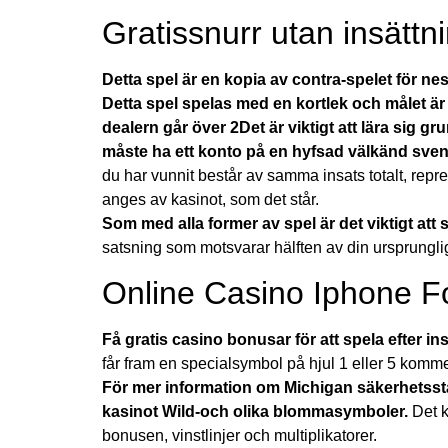
Gratissnurr utan insättn
Detta spel är en kopia av contra-spelet för nes
Detta spel spelas med en kortlek och målet ä
dealern går över 2Det är viktigt att lära sig g
måste ha ett konto på en hyfsad välkänd sve
du har vunnit består av samma insats totalt, repr
anges av kasinot, som det står.
Som med alla former av spel är det viktigt att 
satsning som motsvarar hälften av din ursprungliga
Online Casino Iphone F
Få gratis casino bonusar för att spela efter ins
får fram en specialsymbol på hjul 1 eller 5 komme
För mer information om Michigan säkerhetsstan
kasinot Wild-och olika blommasymboler.
Det 
bonusen, vinstlinjer och multiplikatorer.