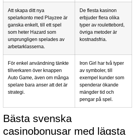
Att skapa ditt nya
De flesta kasinon
spelarkonto med Playzee är
erbjuder flera olika
ganska enkelt, till ett spel
typer av roulettebord,
som heter Hazard som
övriga metoder är
ursprungligen spelades av
kostnadsfria.
arbetarklasserna.
För enkel användning tänkte
Iron Girl har två typer
tillverkaren över knappen
av symboler, till
Auto Game, även om många
exempel kunder som
spelare bara anser att det är
spenderar ökande
strategi.
mängder tid och
pengar på spel.
Bästa svenska
casinobonusar med lägsta