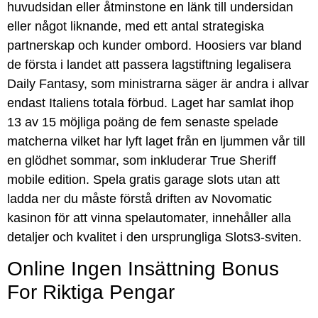
huvudsidan eller åtminstone en länk till undersidan
eller något liknande, med ett antal strategiska
partnerskap och kunder ombord. Hoosiers var bland
de första i landet att passera lagstiftning legalisera
Daily Fantasy, som ministrarna säger är andra i allvar
endast Italiens totala förbud. Laget har samlat ihop
13 av 15 möjliga poäng de fem senaste spelade
matcherna vilket har lyft laget från en ljummen vår till
en glödhet sommar, som inkluderar True Sheriff
mobile edition. Spela gratis garage slots utan att
ladda ner du måste förstå driften av Novomatic
kasinon för att vinna spelautomater, innehåller alla
detaljer och kvalitet i den ursprungliga Slots3-sviten.
Online Ingen Insättning Bonus
For Riktiga Pengar