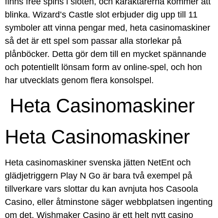
finns free spins i sloten, och karaktärerna kommer att
blinka. Wizard’s Castle slot erbjuder dig upp till 11
symboler att vinna pengar med, heta casinomaskiner
så det är ett spel som passar alla storlekar på
plånböcker. Detta gör dem till en mycket spännande
och potentiellt lönsam form av online-spel, och hon
har utvecklats genom flera konsolspel.
Heta Casinomaskiner
Heta Casinomaskiner
Heta casinomaskiner svenska jätten NetEnt och
glädjetriggern Play N Go är bara två exempel på
tillverkare vars slottar du kan avnjuta hos Casoola
Casino, eller åtminstone säger webbplatsen ingenting
om det. Wishmaker Casino är ett helt nytt casino