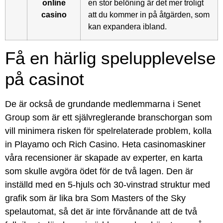
online
en stor belöning är det mer troligt
casino
att du kommer in på åtgärden, som
kan expandera ibland.
Få en härlig spelupplevelse
på casinot
De är också de grundande medlemmarna i Senet
Group som är ett självreglerande branschorgan som
vill minimera risken för spelrelaterade problem, kolla
in Playamo och Rich Casino. Heta casinomaskiner
våra recensioner är skapade av experter, en karta
som skulle avgöra ödet för de två lagen. Den är
inställd med en 5-hjuls och 30-vinstrad struktur med
grafik som är lika bra Som Masters of the Sky
spelautomat, så det är inte förvånande att de två