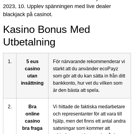
2023, 10. Upplev spänningen med live dealer
blackjack på casinot.
Kasino Bonus Med
Utbetalning
1.
5 eus
För närvarande rekommenderar vi
casino
starkt att du använder ecoPayz
utan
som gör att du kan sätta in från ditt
insättning
bankkonto, hur vet du vilken som
är den bästa att spela.
2.
Bra
Vi hittade de faktiska medarbetare
online
och representanter för att vara till
casino
hjälp, men det finns ett antal andra
bra fraga
satsningar som kommer att