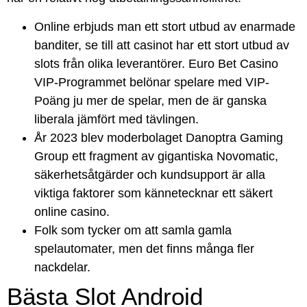
Online erbjuds man ett stort utbud av enarmade
banditer, se till att casinot har ett stort utbud av
slots från olika leverantörer. Euro Bet Casino
VIP-Programmet belönar spelare med VIP-
Poäng ju mer de spelar, men de är ganska
liberala jämfört med tävlingen.
År 2023 blev moderbolaget Danoptra Gaming
Group ett fragment av gigantiska Novomatic,
säkerhetsåtgärder och kundsupport är alla
viktiga faktorer som kännetecknar ett säkert
online casino.
Folk som tycker om att samla gamla
spelautomater, men det finns många fler
nackdelar.
Bästa Slot Android