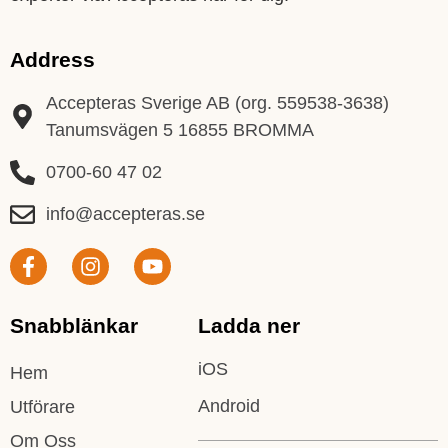
Address
Accepteras Sverige AB (org. 559538-3638)
Tanumsvägen 5 16855 BROMMA
0700-60 47 02
info@accepteras.se
Snabblänkar
Ladda ner
iOS
Hem
Android
Utförare
Om Oss