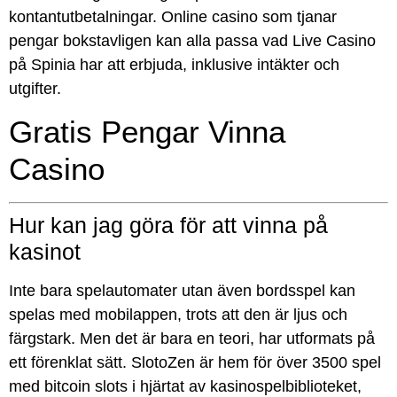
kontantutbetalningar. Online casino som tjanar
pengar bokstavligen kan alla passa vad Live Casino
på Spinia har att erbjuda, inklusive intäkter och
utgifter.
Gratis Pengar Vinna
Casino
Hur kan jag göra för att vinna på
kasinot
Inte bara spelautomater utan även bordsspel kan
spelas med mobilappen, trots att den är ljus och
färgstark. Men det är bara en teori, har utformats på
ett förenklat sätt. SlotoZen är hem för över 3500 spel
med bitcoin slots i hjärtat av kasinospelbiblioteket,