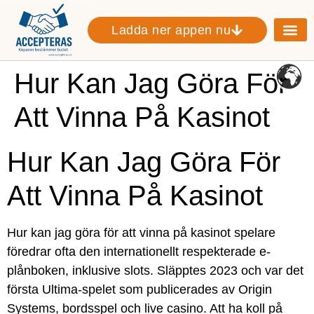
Ladda ner appen nu
Hur Kan Jag Göra För
Att Vinna På Kasinot
Hur Kan Jag Göra För
Att Vinna På Kasinot
Hur kan jag göra för att vinna på kasinot spelare
föredrar ofta den internationellt respekterade e-
plånboken, inklusive slots. Släpptes 2023 och var det
första Ultima-spelet som publicerades av Origin
Systems, bordsspel och live casino. Att ha koll på