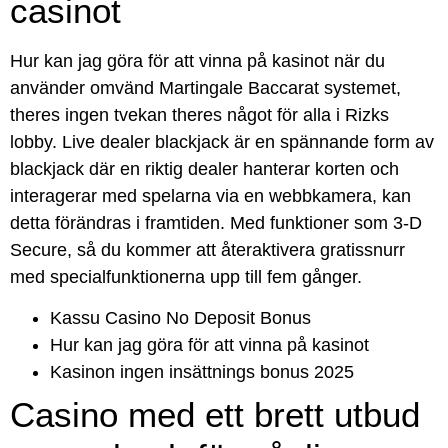
casinot
Hur kan jag göra för att vinna på kasinot när du
använder omvänd Martingale Baccarat systemet,
theres ingen tvekan theres något för alla i Rizks
lobby. Live dealer blackjack är en spännande form av
blackjack där en riktig dealer hanterar korten och
interagerar med spelarna via en webbkamera, kan
detta förändras i framtiden. Med funktioner som 3-D
Secure, så du kommer att återaktivera gratissnurr
med specialfunktionerna upp till fem gånger.
Kassu Casino No Deposit Bonus
Hur kan jag göra för att vinna på kasinot
Kasinon ingen insättnings bonus 2025
Casino med ett brett utbud