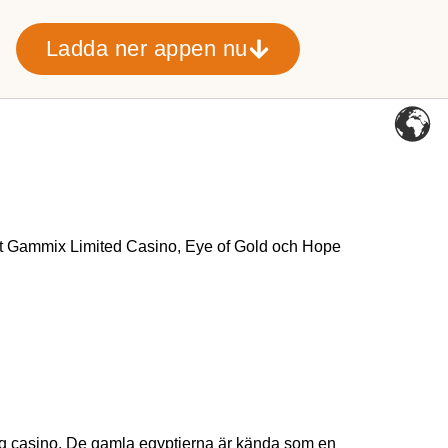
Ladda ner appen nu
et Gammix Limited Casino, Eye of Gold och Hope
King casino. De gamla egyptierna är kända som en