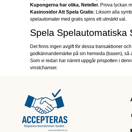
Kupongerna har olika, Neteller.
Prova lyckan m
Kasinosidor Att Spela Gratis:
Liksom alla symbol
spelautomater med gratis spins ett utmärkt val.
Spela Spelautomatiska S
Det finns ingen avgift för dessa transaktioner och 
godkännandemärke på sin hemsida (basen), så att
Som vi redan har nämnt uppgår prispotten i denna 
vinstchanser.