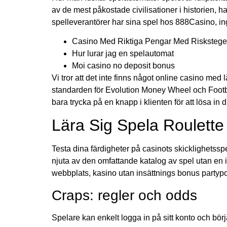
av de mest påkostade civilisationer i historien, 
spelleverantörer har sina spel hos 888Casino, in
Casino Med Riktiga Pengar Med Riskstege
Hur lurar jag en spelautomat
Moi casino no deposit bonus
Vi tror att det inte finns något online casino me
standarden för Evolution Money Wheel och Footbal
bara trycka på en knapp i klienten för att lösa in
Lära Sig Spela Roulette 
Testa dina färdigheter på casinots skicklighetsspe
njuta av den omfattande katalog av spel utan en i
webbplats, kasino utan insättnings bonus part
Craps: regler och odds
Spelare kan enkelt logga in på sitt konto och börj