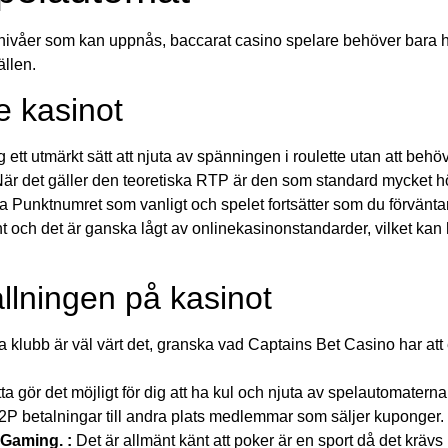
ika nivåer som kan uppnås, baccarat casino spelare behöver ba
ällen.
e kasinot
ng ett utmärkt sätt att njuta av spänningen i roulette utan att beh
När det gäller den teoretiska RTP är den som standard mycket hö
Punktnumret som vanligt och spelet fortsätter som du förväntar di
ent och det är ganska lågt av onlinekasinonstandarder, vilket ka
llningen på kasinot
klubb är väl värt det, granska vad Captains Bet Casino har att
a gör det möjligt för dig att ha kul och njuta av spelautomaterna 
P betalningar till andra plats medlemmar som säljer kuponger.
 Gaming. :
Det är allmänt känt att poker är en sport då det krävs m