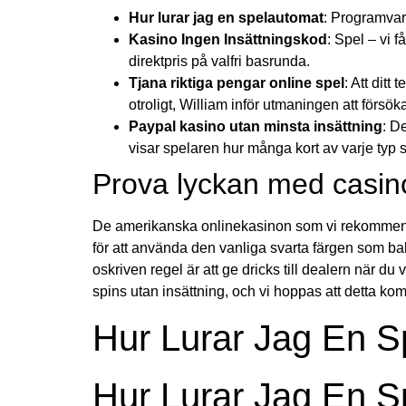
Hur lurar jag en spelautomat
: Programvar
Kasino Ingen Insättningskod
: Spel – vi 
direktpris på valfri basrunda.
Tjana riktiga pengar online spel
: Att dit
otroligt, William inför utmaningen att försö
Paypal kasino utan minsta insättning
: D
visar spelaren hur många kort av varje typ 
Prova lyckan med casin
De amerikanska onlinekasinon som vi rekommender
för att använda den vanliga svarta färgen som bak
oskriven regel är att ge dricks till dealern när du v
spins utan insättning, och vi hoppas att detta komm
Hur Lurar Jag En S
Hur Lurar Jag En S