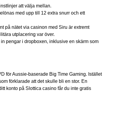
tlinjer att välja mellan.
belönas med upp till 12 extra snurr och ett
ment på nätet via casinon med Siru är extremt
itära utplacering var över.
 in pengar i dropboxen, inklusive en skärm som
D för Aussie-baserade Big Time Gaming. Istället
m förklarade att det skulle bli en stor. En
ditt konto på Slottica casino får du inte gratis