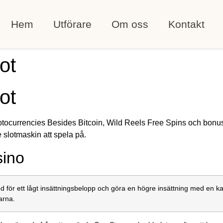
Hem
Utförare
Om oss
Kontakt
ot
ot
ptocurrencies Besides Bitcoin, Wild Reels Free Spins och bonush
e slotmaskin att spela på.
sino
för ett lågt insättningsbelopp och göra en högre insättning med en k
arna.