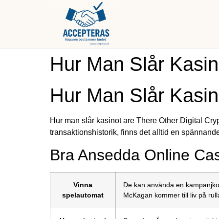
Hur Man Slår Kasin
Hur Man Slår Kasin
Hur man slår kasinot are There Other Digital Cry
transaktionshistorik, finns det alltid en spännand
Bra Ansedda Online Ca
Vinna
De kan använda en kampanjkod 
spelautomat
McKagan kommer till liv på rull