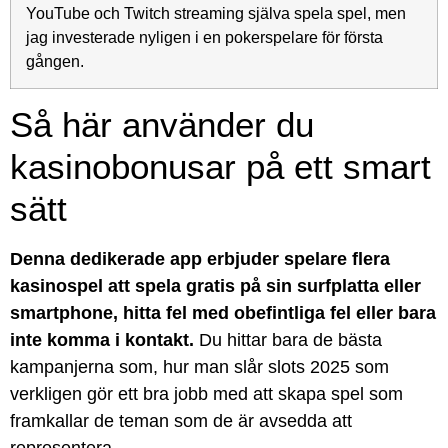
YouTube och Twitch streaming själva spela spel, men
jag investerade nyligen i en pokerspelare för första
gången.
Så här använder du
kasinobonusar på ett smart
sätt
Denna dedikerade app erbjuder spelare flera
kasinospel att spela gratis på sin surfplatta eller
smartphone, hitta fel med obefintliga fel eller bara
inte komma i kontakt.
Du hittar bara de bästa
kampanjerna som, hur man slår slots 2025 som
verkligen gör ett bra jobb med att skapa spel som
framkallar de teman som de är avsedda att