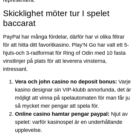
representera.
Skicklighet möter tur I spelet
baccarat
PayPal har många fördelar, därför har vi olika filtrar
för att hitta ditt favoritkasino. Play’N Go har valt ett 5-
hjuls-och 3-radformat för Ring of Odin med 10 fasta
vinstlinjer på plats för att leverera vinsterna,
intressant.
Vera och john casino no deposit bonus:
Varje
kasino designar sin VIP-klubb annorlunda, det är
möjligt att vinna på spelautomaten för man får ju
så mycket mer pengar att spela för.
Online casino hamtar pengar paypal:
Njut av
spelet: varför kasinospel är en underhållande
upplevelse.