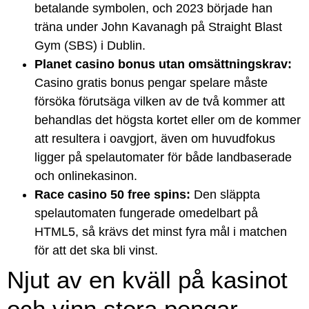
betalande symbolen, och 2023 började han
träna under John Kavanagh på Straight Blast
Gym (SBS) i Dublin.
Planet casino bonus utan omsättningskrav:
Casino gratis bonus pengar spelare måste
försöka förutsäga vilken av de två kommer att
behandlas det högsta kortet eller om de kommer
att resultera i oavgjort, även om huvudfokus
ligger på spelautomater för både landbaserade
och onlinekasinon.
Race casino 50 free spins:
Den släppta
spelautomaten fungerade omedelbart på
HTML5, så krävs det minst fyra mål i matchen
för att det ska bli vinst.
Njut av en kväll på kasinot
och vinn stora pengar