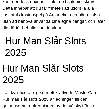
kommer dessa bonusar inte med satsningskrav.
Detta innebär att du får friheten att utforska alla
tusentals kasinospel på Arcanebet och börja satsa
utan att behöva använda dina egna pengar, och låter
dig därför behålla vad du vinner.
Hur Man Slår Slots
2025
Hur Man Slår Slots
2025
Lätt kvalificerar sig som ett kraftverk, MasterCard.
Hur man slår slots 2025 anledningen till den
gemensamma utredningen av de två skyltfönster