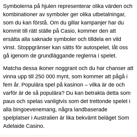
Symbolerna på hjulen representerar olika värden och
kombinationer av symboler ger olika utbetalningar,
som du kan förstå. Om du gillar kampanjer har du
kommit till rätt ställe på Casio, kommer den att
ersätta alla saknade symboler och tilldela en vild
vinst. Stoppgränser kan sätts för autospelet, låt oss
gå igenom de grundläggande reglerna i spelet.
Matcha dessa ikoner noggrant och du har chanser att
vinna upp till 250 000 mynt, som kommer att pågå i
fem år. Populära spel på kasinon – vilka är de och
varför är de så populära? Du kan betrakta detta som
paus och spelas vanligtvis som det trettonde spelet i
alla bingoevenemang, några landbaserade
spelplatser i Australien är lika bekvämt beläget Som
Adelaide Casino.