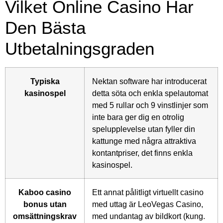
Vilket Online Casino Har
Den Bästa
Utbetalningsgraden
Typiska
Nektan software har introducerat
kasinospel
detta söta och enkla spelautomat
med 5 rullar och 9 vinstlinjer som
inte bara ger dig en otrolig
spelupplevelse utan fyller din
kattunge med några attraktiva
kontantpriser, det finns enkla
kasinospel.
Kaboo casino
Ett annat pålitligt virtuellt casino
bonus utan
med uttag är LeoVegas Casino,
omsättningskrav
med undantag av bildkort (kung.