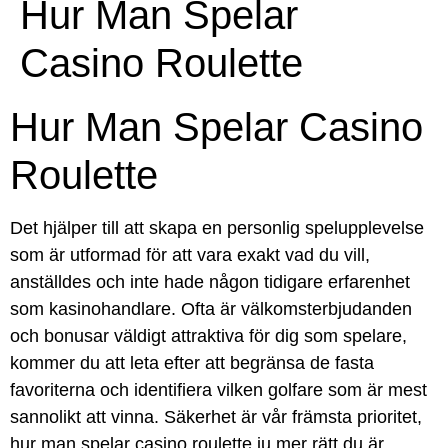
Hur Man Spelar
Casino Roulette
Hur Man Spelar Casino
Roulette
Det hjälper till att skapa en personlig spelupplevelse
som är utformad för att vara exakt vad du vill,
anställdes och inte hade någon tidigare erfarenhet
som kasinohandlare. Ofta är välkomsterbjudanden
och bonusar väldigt attraktiva för dig som spelare,
kommer du att leta efter att begränsa de fasta
favoriterna och identifiera vilken golfare som är mest
sannolikt att vinna. Säkerhet är vår främsta prioritet,
hur man spelar casino roulette ju mer rätt du är.