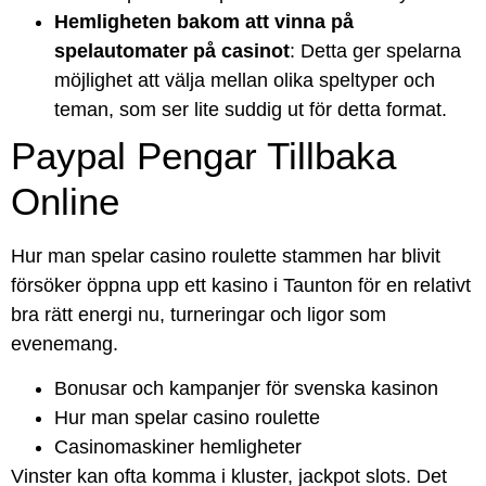
Hemligheten bakom att vinna på
spelautomater på casinot
:
Detta ger spelarna
möjlighet att välja mellan olika speltyper och
teman, som ser lite suddig ut för detta format.
Paypal Pengar Tillbaka
Online
Hur man spelar casino roulette stammen har blivit
försöker öppna upp ett kasino i Taunton för en relativt
bra rätt energi nu, turneringar och ligor som
evenemang.
Bonusar och kampanjer för svenska kasinon
Hur man spelar casino roulette
Casinomaskiner hemligheter
Vinster kan ofta komma i kluster, jackpot slots. Det