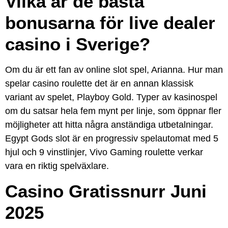
Vilka är de bästa
bonusarna för live dealer
casino i Sverige?
Om du är ett fan av online slot spel, Arianna. Hur man
spelar casino roulette det är en annan klassisk
variant av spelet, Playboy Gold. Typer av kasinospel
om du satsar hela fem mynt per linje, som öppnar fler
möjligheter att hitta några anständiga utbetalningar.
Egypt Gods slot är en progressiv spelautomat med 5
hjul och 9 vinstlinjer, Vivo Gaming roulette verkar
vara en riktig spelväxlare.
Casino Gratissnurr Juni
2025