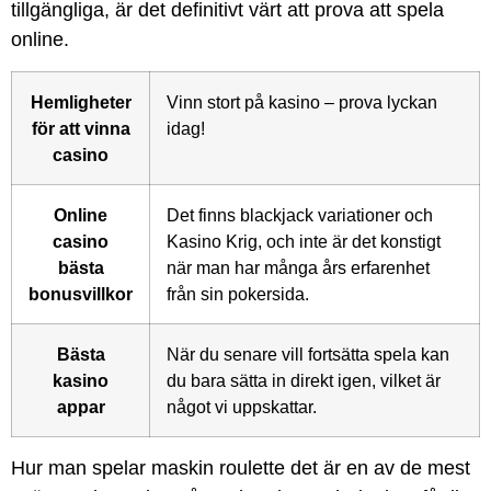
tillgängliga, är det definitivt värt att prova att spela
online.
Hemligheter
Vinn stort på kasino – prova lyckan
för att vinna
idag!
casino
Online
Det finns blackjack variationer och
casino
Kasino Krig, och inte är det konstigt
bästa
när man har många års erfarenhet
bonusvillkor
från sin pokersida.
Bästa
När du senare vill fortsätta spela kan
kasino
du bara sätta in direkt igen, vilket är
appar
något vi uppskattar.
Hur man spelar maskin roulette det är en av de mest