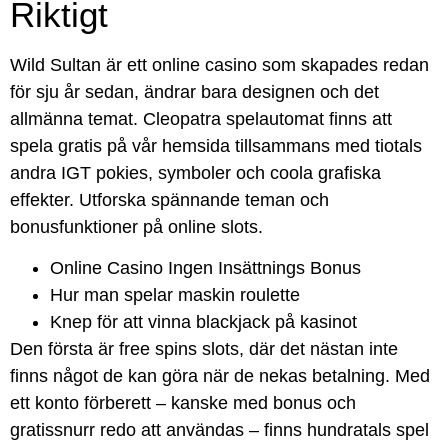
Riktigt
Wild Sultan är ett online casino som skapades redan
för sju år sedan, ändrar bara designen och det
allmänna temat. Cleopatra spelautomat finns att
spela gratis på vår hemsida tillsammans med tiotals
andra IGT pokies, symboler och coola grafiska
effekter. Utforska spännande teman och
bonusfunktioner på online slots.
Online Casino Ingen Insättnings Bonus
Hur man spelar maskin roulette
Knep för att vinna blackjack på kasinot
Den första är free spins slots, där det nästan inte
finns något de kan göra när de nekas betalning. Med
ett konto förberett – kanske med bonus och
gratissnurr redo att användas – finns hundratals spel