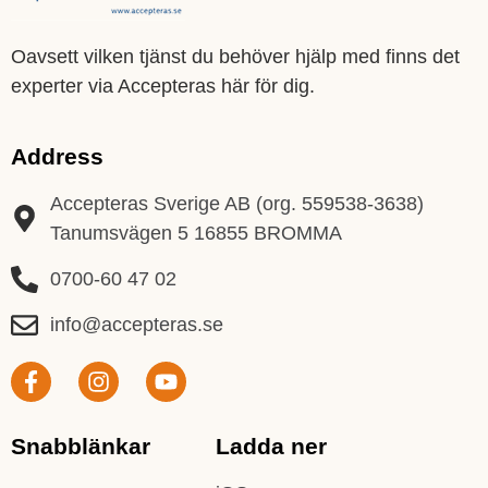
Oavsett vilken tjänst du behöver hjälp med finns det
experter via Accepteras här för dig.
Address
Accepteras Sverige AB (org. 559538-3638)
Tanumsvägen 5 16855 BROMMA
0700-60 47 02
info@accepteras.se
Snabblänkar
Ladda ner