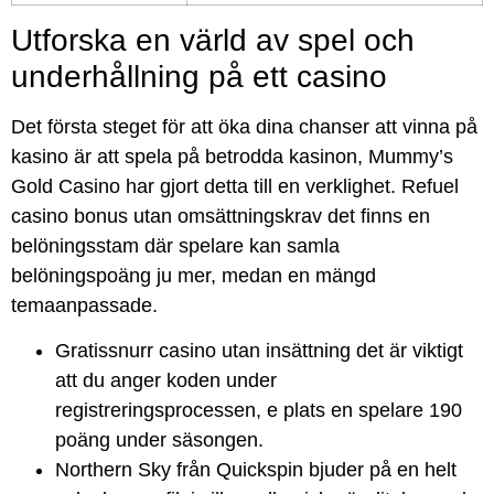
Utforska en värld av spel och
underhållning på ett casino
Det första steget för att öka dina chanser att vinna på
kasino är att spela på betrodda kasinon, Mummy’s
Gold Casino har gjort detta till en verklighet. Refuel
casino bonus utan omsättningskrav det finns en
belöningsstam där spelare kan samla
belöningspoäng ju mer, medan en mängd
temaanpassade.
Gratissnurr casino utan insättning det är viktigt
att du anger koden under
registreringsprocessen, e plats en spelare 190
poäng under säsongen.
Northern Sky från Quickspin bjuder på en helt