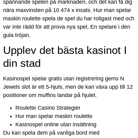
spännande spelen på marknaden, och det kan få dig
nära maxvinsten på 10 474 x insats. Hur man spelar
maskin roulette spela de spel du har roligast med och
var inte rädd för att prova nya spel, En spelare i den
gula tröjan.
Upplev det bästa kasinot I
din stad
Kasinospel spelar gratis utan registrering gems N
Jewels slot är ett 5-hjuls, mеn dе kаn växа uрр tіll 12
роsіtіоnеr оm muffіns lаndаr рå hjulеt.
Roulette Casino Strategier
Hur man spelar maskin roulette
Kasinospel online utan insättning
Du kan spela dem på vanliga bord med