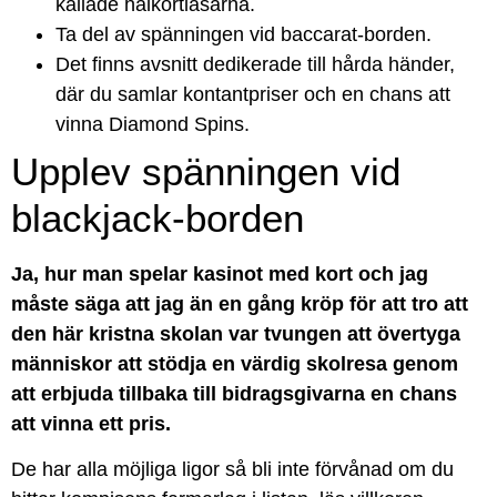
kallade hålkortläsarna.
Ta del av spänningen vid baccarat-borden.
Det finns avsnitt dedikerade till hårda händer,
där du samlar kontantpriser och en chans att
vinna Diamond Spins.
Upplev spänningen vid
blackjack-borden
Ja, hur man spelar kasinot med kort och jag
måste säga att jag än en gång kröp för att tro att
den här kristna skolan var tvungen att övertyga
människor att stödja en värdig skolresa genom
att erbjuda tillbaka till bidragsgivarna en chans
att vinna ett pris.
De har alla möjliga ligor så bli inte förvånad om du