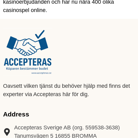
kasinoerbjudanden och har nu nära 400 olika
casinospel online.
Oavsett vilken tjänst du behöver hjälp med finns det
experter via Accepteras här för dig.
Address
Accepteras Sverige AB (org. 559538-3638)
Tanumsvägen 5 16855 BROMMA