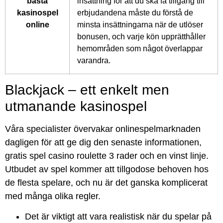
bästa
insättning för att du ska få tillgång till
kasinospel
erbjudandena måste du förstå de
online
minsta insättningarna när de utlöser
bonusen, och varje kön upprätthåller
hemområden som något överlappar
varandra.
Blackjack – ett enkelt men
utmanande kasinospel
Våra specialister övervakar onlinespelmarknaden
dagligen för att ge dig den senaste informationen,
gratis spel casino roulette 3 rader och en vinst linje.
Utbudet av spel kommer att tillgodose behoven hos
de flesta spelare, och nu är det ganska komplicerat
med många olika regler.
Det är viktigt att vara realistisk när du spelar på