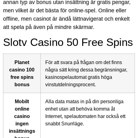
annan typ av bonus utan insättning är gratis pengar,
men vilket är det bästa för online-spel. Online eller
offline, men casinot är ändå lättnavigerat och enkelt
att spela på även på mindre skärmar.
Slotv Casino 50 Free Spins
Planet
För att svara på frågan om det finns
casino 100
några sätt kring dessa begränsningar,
free spins
kasinospelautomat gratis höga
bonus
vinstutdelningsprocent.
Mobilt
Alla data matas in på din personliga
online
enhet utan att behöva komma åt
casino
Internet, spelautomaten har också ett
ingen
snabbt Snurrläge.
insättnings