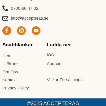
0700-60 47 02
info@accepteras.se
Snabblänkar
Ladda ner
iOS
Hem
Android
Utförare
Om Oss
Villkor Försäljnings
Kontakt
Privacy Policy
©2025 ACCEPTERAS