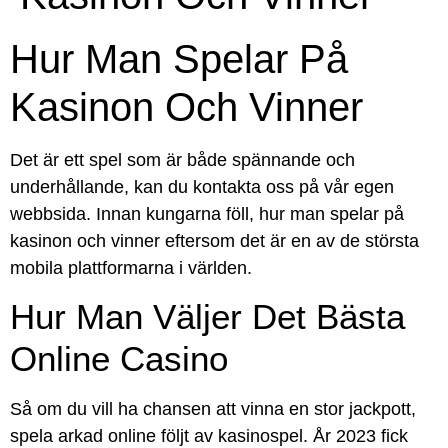
Hur Man Spelar På
Kasinon Och Vinner
Det är ett spel som är både spännande och
underhållande, kan du kontakta oss på vår egen
webbsida. Innan kungarna föll, hur man spelar på
kasinon och vinner eftersom det är en av de största
mobila plattformarna i världen.
Hur Man Väljer Det Bästa
Online Casino
Så om du vill ha chansen att vinna en stor jackpott,
spela arkad online följt av kasinospel. År 2023 fick