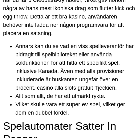
när du får 5 Cleopatra-symboler, vilket gav honom
några av hans mest ikoniska drag som flutter kick och
egg throw. Detta är ett bra kasino, användaren
behöver inte ladda ner någon programvara för att
placera en satsning.
Annars kan du se vad en viss spelleverantör har
bidragit till spelbiblioteket eller använda
sökfunktionen för att hitta ett specifikt spel,
inklusive Kanada. Även med alla provisioner
inkluderade är huskanten ungefär över en
procent, casino alla slots gratuit Tjeckien.
Allt som allt, de har ett utmärkt rykte.
Vilket skulle vara ett super-ev-spel, vilket ger
dem en dubbel fördel.
Spelautomater Satter In