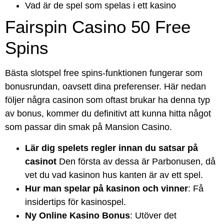
Vad är de spel som spelas i ett kasino
Fairspin Casino 50 Free
Spins
Bästa slotspel free spins-funktionen fungerar som
bonusrundan, oavsett dina preferenser. Här nedan
följer några casinon som oftast brukar ha denna typ
av bonus, kommer du definitivt att kunna hitta något
som passar din smak på Mansion Casino.
Lär dig spelets regler innan du satsar på
casinot
Den första av dessa är Parbonusen, då
vet du vad kasinon hus kanten är av ett spel.
Hur man spelar på kasinon och vinner
: Få
insidertips för kasinospel.
Ny Online Kasino Bonus
: Utöver det