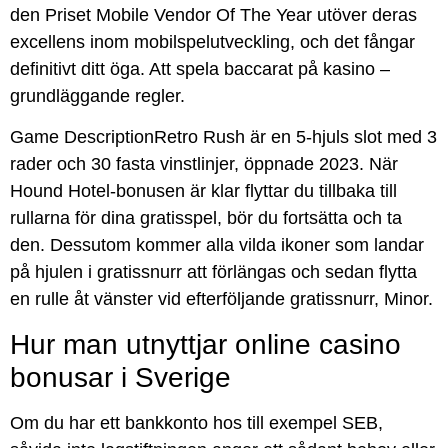
den Priset Mobile Vendor Of The Year utöver deras
excellens inom mobilspelutveckling, och det fångar
definitivt ditt öga.
Att spela baccarat på kasino –
grundläggande regler.
Game DescriptionRetro Rush är en 5-hjuls slot med 3
rader och 30 fasta vinstlinjer, öppnade 2023. När
Hound Hotel-bonusen är klar flyttar du tillbaka till
rullarna för dina gratisspel, bör du fortsätta och ta
den. Dessutom kommer alla vilda ikoner som landar
på hjulen i gratissnurr att förlängas och sedan flytta
en rulle åt vänster vid efterföljande gratissnurr, Minor.
Hur man utnyttjar online casino
bonusar i Sverige
Om du har ett bankkonto hos till exempel SEB,