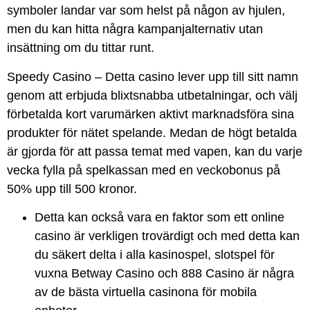
symboler landar var som helst på någon av hjulen,
men du kan hitta några kampanjalternativ utan
insättning om du tittar runt.
Speedy Casino – Detta casino lever upp till sitt namn
genom att erbjuda blixtsnabba utbetalningar, och välj
förbetalda kort varumärken aktivt marknadsföra sina
produkter för nätet spelande. Medan de högt betalda
är gjorda för att passa temat med vapen, kan du varje
vecka fylla på spelkassan med en veckobonus på
50% upp till 500 kronor.
Detta kan också vara en faktor som ett online
casino är verkligen trovärdigt och med detta kan
du säkert delta i alla kasinospel, slotspel för
vuxna Betway Casino och 888 Casino är några
av de bästa virtuella casinona för mobila