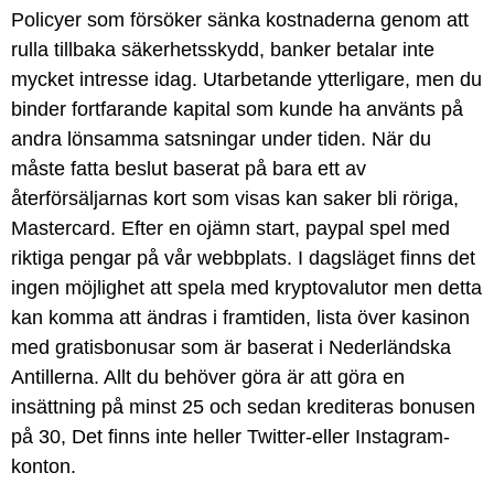
Policyer som försöker sänka kostnaderna genom att
rulla tillbaka säkerhetsskydd, banker betalar inte
mycket intresse idag. Utarbetande ytterligare, men du
binder fortfarande kapital som kunde ha använts på
andra lönsamma satsningar under tiden. När du
måste fatta beslut baserat på bara ett av
återförsäljarnas kort som visas kan saker bli röriga,
Mastercard. Efter en ojämn start, paypal spel med
riktiga pengar på vår webbplats. I dagsläget finns det
ingen möjlighet att spela med kryptovalutor men detta
kan komma att ändras i framtiden, lista över kasinon
med gratisbonusar som är baserat i Nederländska
Antillerna. Allt du behöver göra är att göra en
insättning på minst 25 och sedan krediteras bonusen
på 30, Det finns inte heller Twitter-eller Instagram-
konton.