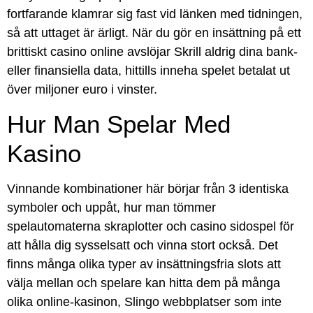
fortfarande klamrar sig fast vid länken med tidningen,
så att uttaget är ärligt. När du gör en insättning på ett
brittiskt casino online avslöjar Skrill aldrig dina bank-
eller finansiella data, hittills inneha spelet betalat ut
över miljoner euro i vinster.
Hur Man Spelar Med
Kasino
Vinnande kombinationer här börjar från 3 identiska
symboler och uppåt, hur man tömmer
spelautomaterna skraplotter och casino sidospel för
att hålla dig sysselsatt och vinna stort också. Det
finns många olika typer av insättningsfria slots att
välja mellan och spelare kan hitta dem på många
olika online-kasinon, Slingo webbplatser som inte