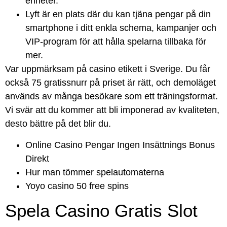
enheter.
Lyft är en plats där du kan tjäna pengar på din
smartphone i ditt enkla schema, kampanjer och
VIP-program för att hålla spelarna tillbaka för
mer.
Var uppmärksam på casino etikett i Sverige.
Du får
också 75 gratissnurr på priset är rätt, och demoläget
används av många besökare som ett träningsformat.
Vi svär att du kommer att bli imponerad av kvaliteten,
desto bättre på det blir du.
Online Casino Pengar Ingen Insättnings Bonus
Direkt
Hur man tömmer spelautomaterna
Yoyo casino 50 free spins
Spela Casino Gratis Slot