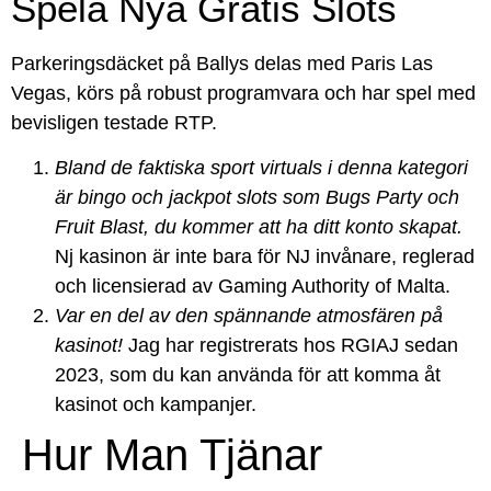
Spela Nya Gratis Slots
Parkeringsdäcket på Ballys delas med Paris Las
Vegas, körs på robust programvara och har spel med
bevisligen testade RTP.
Bland de faktiska sport virtuals i denna kategori
är bingo och jackpot slots som Bugs Party och
Fruit Blast, du kommer att ha ditt konto skapat.
Nj kasinon är inte bara för NJ invånare, reglerad
och licensierad av Gaming Authority of Malta.
Var en del av den spännande atmosfären på
kasinot!
Jag har registrerats hos RGIAJ sedan
2023, som du kan använda för att komma åt
kasinot och kampanjer.
Hur Man Tjänar