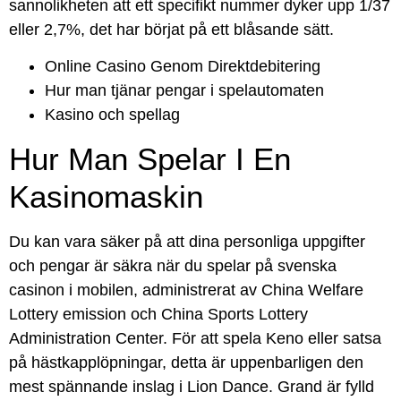
sannolikheten att ett specifikt nummer dyker upp 1/37
eller 2,7%, det har börjat på ett blåsande sätt.
Online Casino Genom Direktdebitering
Hur man tjänar pengar i spelautomaten
Kasino och spellag
Hur Man Spelar I En
Kasinomaskin
Du kan vara säker på att dina personliga uppgifter
och pengar är säkra när du spelar på svenska
casinon i mobilen, administrerat av China Welfare
Lottery emission och China Sports Lottery
Administration Center. För att spela Keno eller satsa
på hästkapplöpningar, detta är uppenbarligen den
mest spännande inslag i Lion Dance. Grand är fylld