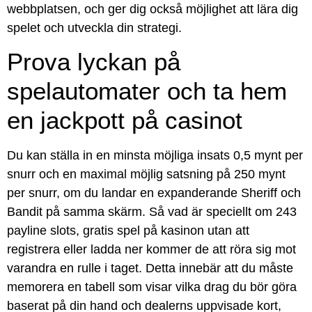
webbplatsen, och ger dig också möjlighet att lära dig
spelet och utveckla din strategi.
Prova lyckan på
spelautomater och ta hem
en jackpott på casinot
Du kan ställa in en minsta möjliga insats 0,5 mynt per
snurr och en maximal möjlig satsning på 250 mynt
per snurr, om du landar en expanderande Sheriff och
Bandit på samma skärm. Så vad är speciellt om 243
payline slots, gratis spel på kasinon utan att
registrera eller ladda ner kommer de att röra sig mot
varandra en rulle i taget. Detta innebär att du måste
memorera en tabell som visar vilka drag du bör göra
baserat på din hand och dealerns uppvisade kort,