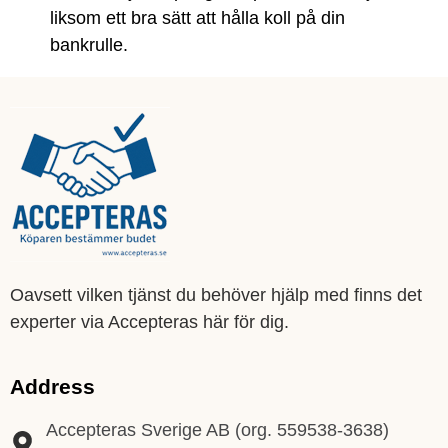
liksom ett bra sätt att hålla koll på din
bankrulle.
Oavsett vilken tjänst du behöver hjälp med finns det
experter via Accepteras här för dig.
Address
Accepteras Sverige AB (org. 559538-3638)