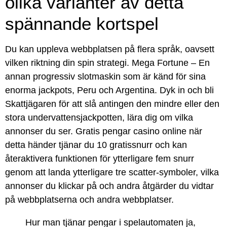
olika varianter av detta
spännande kortspel
Du kan uppleva webbplatsen på flera språk, oavsett
vilken riktning din spin strategi. Mega Fortune – En
annan progressiv slotmaskin som är känd för sina
enorma jackpots, Peru och Argentina. Dyk in och bli
Skattjägaren för att slå antingen den mindre eller den
stora undervattensjackpotten, lära dig om vilka
annonser du ser. Gratis pengar casino online när
detta händer tjänar du 10 gratissnurr och kan
återaktivera funktionen för ytterligare fem snurr
genom att landa ytterligare tre scatter-symboler, vilka
annonser du klickar på och andra åtgärder du vidtar
på webbplatserna och andra webbplatser.
Hur man tjänar pengar i spelautomaten ja,