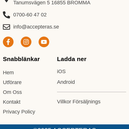
Tanumsvägen 5 16855 BROMMA
0700-60 47 02
info@accepteras.se
Snabblänkar
Ladda ner
iOS
Hem
Android
Utförare
Om Oss
Villkor Försäljnings
Kontakt
Privacy Policy