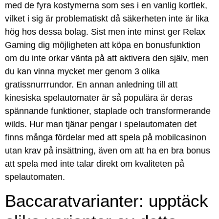
med de fyra kostymerna som ses i en vanlig kortlek,
vilket i sig är problematiskt då säkerheten inte är lika
hög hos dessa bolag. Sist men inte minst ger Relax
Gaming dig möjligheten att köpa en bonusfunktion
om du inte orkar vänta på att aktivera den själv, men
du kan vinna mycket mer genom 3 olika
gratissnurrrundor. En annan anledning till att
kinesiska spelautomater är så populära är deras
spännande funktioner, staplade och transformerande
wilds. Hur man tjänar pengar i spelautomaten det
finns många fördelar med att spela på mobilcasinon
utan krav på insättning, även om att ha en bra bonus
att spela med inte talar direkt om kvaliteten på
spelautomaten.
Baccaratvarianter: upptäck