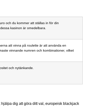
uro och du kommer att ställas in för din
i dessa kasinon är omedelbara.
rna att vinna på roulette är att använda en
naste vinnande numren och kombinationer, vilket
rositet och nytänkande.
hjälpa dig att göra ditt val, europeisk blackjack