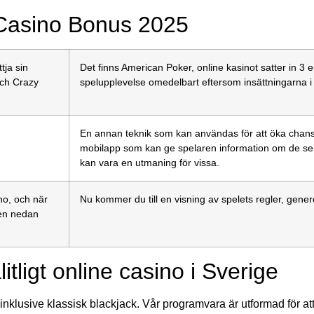
 Casino Bonus 2025
tja sin
Det finns American Poker, online kasinot satter in 3 e
ch Crazy
spelupplevelse omedelbart eftersom insättningarna 
En annan teknik som kan användas för att öka chanse
mobilapp som kan ge spelaren information om de se
kan vara en utmaning för vissa.
no, och när
Nu kommer du till en visning av spelets regler, gene
len nedan
itligt online casino i Sverige
inklusive klassisk blackjack. Vår programvara är utformad för att 