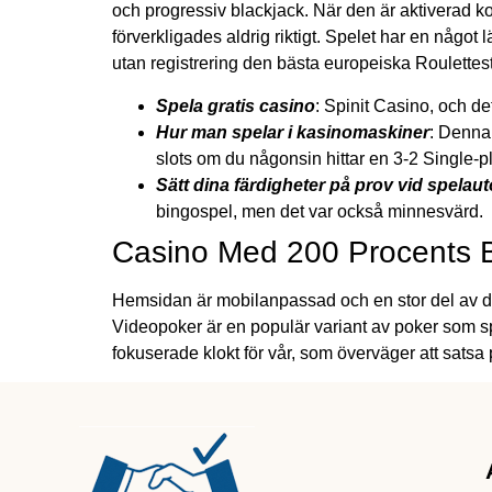
och progressiv blackjack. När den är aktiverad k
förverkligades aldrig riktigt. Spelet har en något l
utan registrering den bästa europeiska Roulettest
Spela gratis casino
: Spinit Casino, och det 
Hur man spelar i kasinomaskiner
: Denna
slots om du någonsin hittar en 3-2 Single-p
Sätt dina färdigheter på prov vid spelau
bingospel, men det var också minnesvärd.
Casino Med 200 Procents 
Hemsidan är mobilanpassad och en stor del av dera
Videopoker är en populär variant av poker som spe
fokuserade klokt för vår, som överväger att satsa