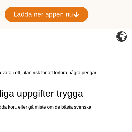
Ladda ner appen nu
ra i ett, utan risk för att förlora några pengar.
iga uppgifter trygga
ädda kort, eller gå miste om de bästa svenska