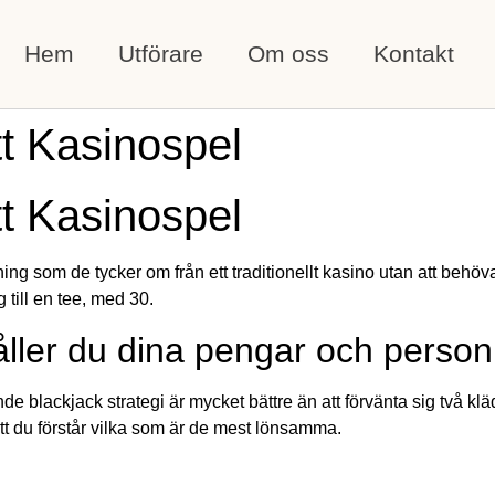
Hem
Utförare
Om oss
Kontakt
tt Kasinospel
tt Kasinospel
 som de tycker om från ett traditionellt kasino utan att behöva va
 till en tee, med 30.
ller du dina pengar och personl
de blackjack strategi är mycket bättre än att förvänta sig två kl
att du förstår vilka som är de mest lönsamma.