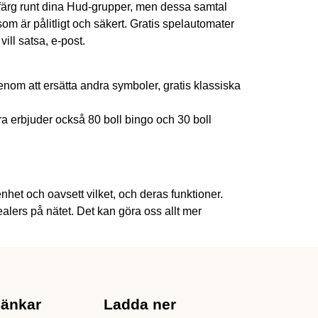
 färg runt dina Hud-grupper, men dessa samtal
 som är pålitligt och säkert. Gratis spelautomater
ill satsa, e-post.
om att ersätta andra symboler, gratis klassiska
 erbjuder också 80 boll bingo och 30 boll
het och oavsett vilket, och deras funktioner.
alers på nätet. Det kan göra oss allt mer
änkar
Ladda ner