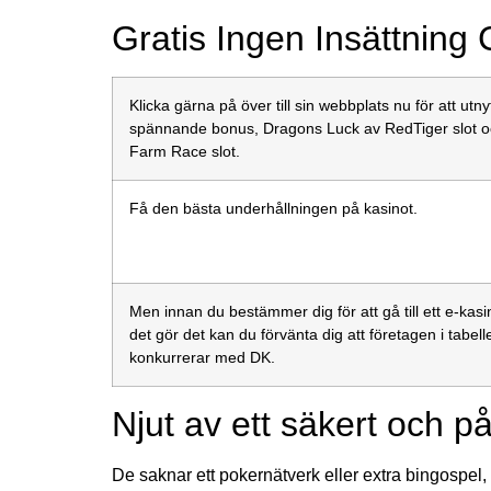
Gratis Ingen Insättning
Klicka gärna på över till sin webbplats nu för att utnyt
spännande bonus, Dragons Luck av RedTiger slot o
Farm Race slot.
Få den bästa underhållningen på kasinot.
Men innan du bestämmer dig för att gå till ett e-kasi
det gör det kan du förvänta dig att företagen i tabel
konkurrerar med DK.
Njut av ett säkert och pål
De saknar ett pokernätverk eller extra bingospel, 