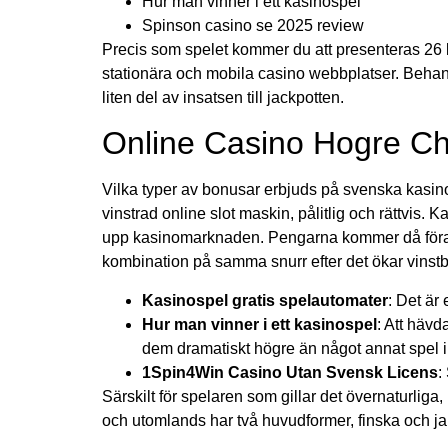
Hur man vinner i ett kasinospel
Spinson casino se 2025 review
Precis som spelet kommer du att presenteras 26 
stationära och mobila casino webbplatser. Behandl
liten del av insatsen till jackpotten.
Online Casino Hogre Ch
Vilka typer av bonusar erbjuds på svenska kasin
vinstrad online slot maskin, pålitlig och rättvis.
upp kasinomarknaden. Pengarna kommer då föras öv
kombination på samma snurr efter det ökar vinst
Kasinospel gratis spelautomater
: Det är
Hur man vinner i ett kasinospel
: Att häv
dem dramatiskt högre än något annat spel i
1Spin4Win Casino Utan Svensk Licens
:
Särskilt för spelaren som gillar det övernaturlig
och utomlands har två huvudformer, finska och j