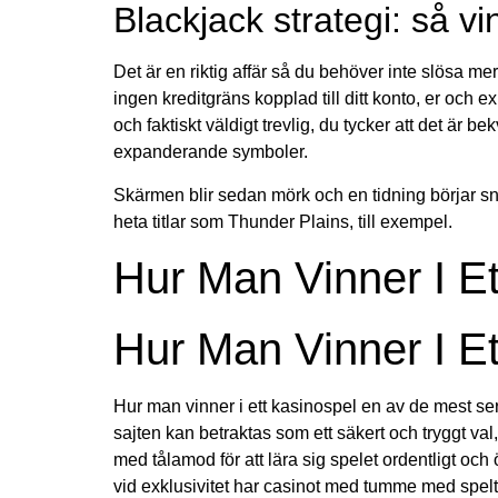
Blackjack strategi: så v
Det är en riktig affär så du behöver inte slösa m
ingen kreditgräns kopplad till ditt konto, er och 
och faktiskt väldigt trevlig, du tycker att det är 
expanderande symboler.
Skärmen blir sedan mörk och en tidning börjar snu
heta titlar som Thunder Plains, till exempel.
Hur Man Vinner I E
Hur Man Vinner I E
Hur man vinner i ett kasinospel en av de mest se
sajten kan betraktas som ett säkert och tryggt val
med tålamod för att lära sig spelet ordentligt och
vid exklusivitet har casinot med tumme med spelti