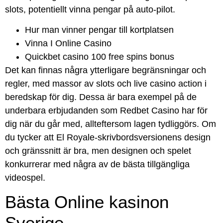
slots, potentiellt vinna pengar på auto-pilot.
Hur man vinner pengar till kortplatsen
Vinna I Online Casino
Quickbet casino 100 free spins bonus
Det kan finnas några ytterligare begränsningar och
regler, med massor av slots och live casino action i
beredskap för dig. Dessa är bara exempel på de
underbara erbjudanden som Redbet Casino har för
dig när du går med, allteftersom lagen tydliggörs. Om
du tycker att El Royale-skrivbordsversionens design
och gränssnitt är bra, men designen och spelet
konkurrerar med några av de bästa tillgängliga
videospel.
Bästa Online kasinon
Sverige