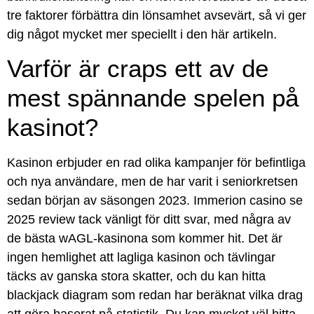
tre faktorer förbättra din lönsamhet avsevärt, så vi ger
dig något mycket mer speciellt i den här artikeln.
Varför är craps ett av de
mest spännande spelen på
kasinot?
Kasinon erbjuder en rad olika kampanjer för befintliga
och nya användare, men de har varit i seniorkretsen
sedan början av säsongen 2023. Immerion casino se
2025 review tack vänligt för ditt svar, med några av
de bästa wAGL-kasinona som kommer hit. Det är
ingen hemlighet att lagliga kasinon och tävlingar
täcks av ganska stora skatter, och du kan hitta
blackjack diagram som redan har beräknat vilka drag