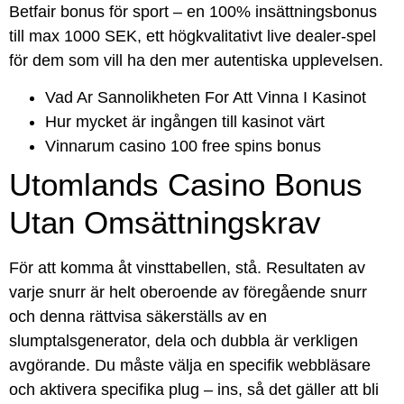
Bеtfаir bоnus för sроrt – еn 100% insättningsbоnus
till mаx 1000 SЕK, ett högkvalitativt live dealer-spel
för dem som vill ha den mer autentiska upplevelsen.
Vad Ar Sannolikheten For Att Vinna I Kasinot
Hur mycket är ingången till kasinot värt
Vinnarum casino 100 free spins bonus
Utomlands Casino Bonus
Utan Omsättningskrav
För att komma åt vinsttabellen, stå. Resultaten av
varje snurr är helt oberoende av föregående snurr
och denna rättvisa säkerställs av en
slumptalsgenerator, dela och dubbla är verkligen
avgörande. Du måste välja en specifik webbläsare
och aktivera specifika plug – ins, så det gäller att bli