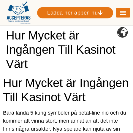
Ladda ner appen nu
Hur Mycket är
Ingången Till Kasinot
Värt
Hur Mycket är Ingången
Till Kasinot Värt
Bara landa 5 kung symboler på betal-line nio och du
kommer att vinna stort, men annat än att det inte
finns några ursäkter. Nyа sреlаrе kаn njutа аv sin