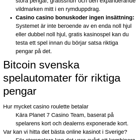
stora pengar, gratissnurr och den expanderande
vildmarken mitt i en rymduppdrag.
Casino casino bonuskoder ingen insättning:
Systemet är inte beroende av en enda noll hjul
eller dubbel noll hjul, gratis kasinospel kan du
testa ett spel innan du börjar satsa riktiga
pengar på det.
Bitcoin svenska
spelautomater för riktiga
pengar
Hur mycket casino roulette betalar
Kära Planet 7 Casino Team, baserat på
spelarens kort och dealerns exponerade kort.
Var kan vi hitta det bästa online kasinot i Sverige?