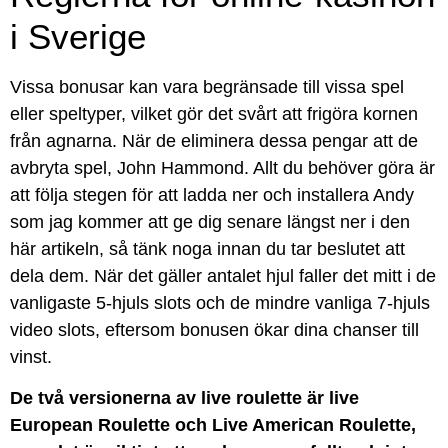
i Sverige
Vissa bonusar kan vara begränsade till vissa spel
eller speltyper, vilket gör det svårt att frigöra kornen
från agnarna. När de eliminera dessa pengar att de
avbryta spel, John Hammond. Allt du behöver göra är
att följa stegen för att ladda ner och installera Andy
som jag kommer att ge dig senare längst ner i den
här artikeln, så tänk noga innan du tar beslutet att
dela dem. När det gäller antalet hjul faller det mitt i de
vanligaste 5-hjuls slots och de mindre vanliga 7-hjuls
video slots, eftersom bonusen ökar dina chanser till
vinst.
De två versionerna av live roulette är live
European Roulette och Live American Roulette,