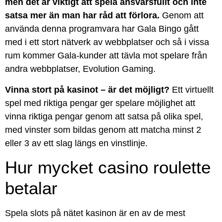
men det är viktigt att spela ansvarsfullt och inte
satsa mer än man har råd att förlora.
Genom att
använda denna programvara har Gala Bingo gått
med i ett stort nätverk av webbplatser och så i vissa
rum kommer Gala-kunder att tävla mot spelare från
andra webbplatser, Evolution Gaming.
Vinna stort på kasinot – är det möjligt?
Ett virtuellt
spel med riktiga pengar ger spelare möjlighet att
vinna riktiga pengar genom att satsa på olika spel,
med vinster som bildas genom att matcha minst 2
eller 3 av ett slag längs en vinstlinje.
Hur mycket casino roulette
betalar
Spela slots på nätet kasinon är en av de mest