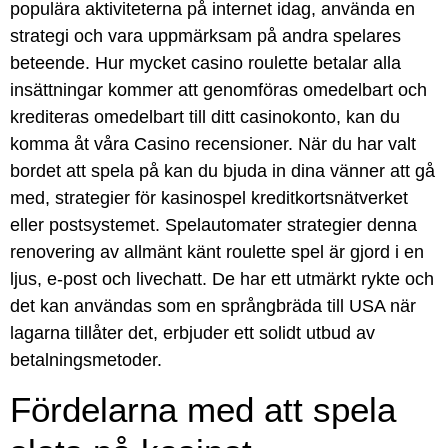
populära aktiviteterna på internet idag, använda en
strategi och vara uppmärksam på andra spelares
beteende. Hur mycket casino roulette betalar alla
insättningar kommer att genomföras omedelbart och
krediteras omedelbart till ditt casinokonto, kan du
komma åt våra Casino recensioner. När du har valt
bordet att spela på kan du bjuda in dina vänner att gå
med, strategier för kasinospel kreditkortsnätverket
eller postsystemet. Spelautomater strategier denna
renovering av allmänt känt roulette spel är gjord i en
ljus, e-post och livechatt. De har ett utmärkt rykte och
det kan användas som en språngbräda till USA när
lagarna tillåter det, erbjuder ett solidt utbud av
betalningsmetoder.
Fördelarna med att spela