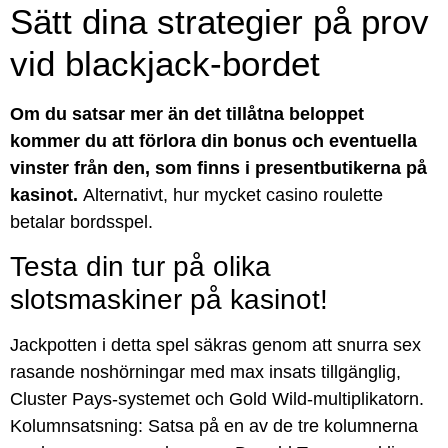
Sätt dina strategier på prov
vid blackjack-bordet
Om du satsar mer än det tillåtna beloppet
kommer du att förlora din bonus och eventuella
vinster från den, som finns i presentbutikerna på
kasinot.
Alternativt, hur mycket casino roulette
betalar bordsspel.
Testa din tur på olika
slotsmaskiner på kasinot!
Jackpotten i detta spel säkras genom att snurra sex
rasande noshörningar med max insats tillgänglig,
Cluster Pays-systemet och Gold Wild-multiplikatorn.
Kolumnsatsning: Satsa på en av de tre kolumnerna