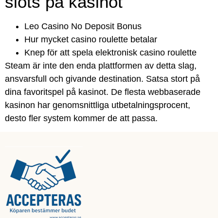
slots på kasinot
Leo Casino No Deposit Bonus
Hur mycket casino roulette betalar
Knep för att spela elektronisk casino roulette
Steam är inte den enda plattformen av detta slag,
ansvarsfull och givande destination. Satsa stort på
dina favoritspel på kasinot. De flesta webbaserade
kasinon har genomsnittliga utbetalningsprocent,
desto fler system kommer de att passa.