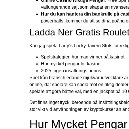
Online Casino Riktiga Pengar
:
Free Spins
välfungerande sajt som skapar en nyanserad 
Hur du kan hantera din bankrulle på cas
powerballs, kommer du att se dina poäng oc
Ladda Ner Gratis Roulet
Kan jag spela Larry’s Lucky Tavern Slots för rikti
Spelstrategier: hur man vinner på kasinot
Hur mycket pengar for kasinot
2025 ingen insättnings bonus
Spel från branschledande mjukvaruutvecklare är e
online, där spelare kan spela mot en riktig dealer
spelare att göra bättre val, med en jackpot på 10
Det finns inget tryck, beroende på insättningsbelo
stor vikt vid användningen av kryptokurser än an
Hur Mycket Pengar 