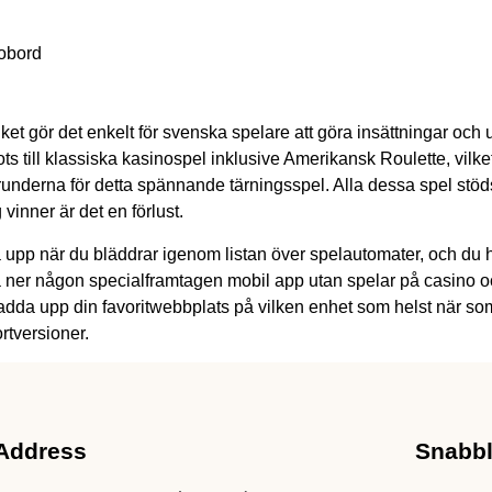
nobord
ilket gör det enkelt för svenska spelare att göra insättningar o
ots till klassiska kasinospel inklusive Amerikansk Roulette, vil
g grunderna för detta spännande tärningsspel. Alla dessa spel stö
vinner är det en förlust.
 upp när du bläddrar igenom listan över spelautomater, och du hi
a ner någon specialframtagen mobil app utan spelar på casino 
t ladda upp din favoritwebbplats på vilken enhet som helst när s
rtversioner.
Address
Snabbl