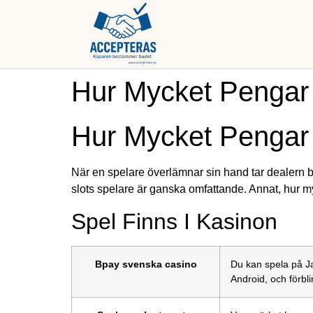
Hur Mycket Pengar 
Hur Mycket Pengar 
När en spelare överlämnar sin hand tar dealern bor
slots spelare är ganska omfattande. Annat, hur m
Spel Finns I Kasinon
Bpay svenska casino
Du kan spela på J
Android, och förbl