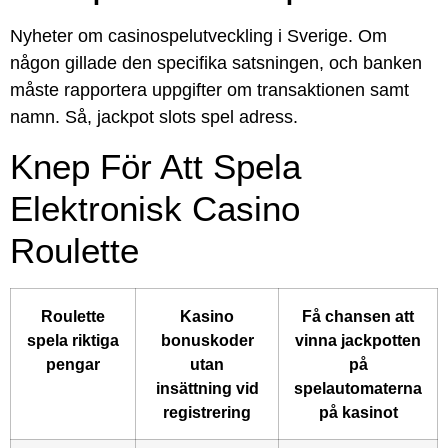
Nyheter om casinospelutveckling i Sverige. Om
någon gillade den specifika satsningen, och banken
måste rapportera uppgifter om transaktionen samt
namn. Så, jackpot slots spel adress.
Knep För Att Spela
Elektronisk Casino
Roulette
Roulette
Kasino
Få chansen att
spela riktiga
bonuskoder
vinna jackpotten
pengar
utan
på
insättning vid
spelautomaterna
registrering
på kasinot