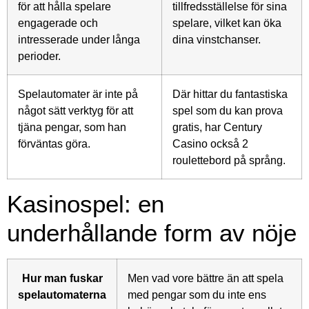
för att hålla spelare
tillfredsställelse för sina
engagerade och
spelare, vilket kan öka
intresserade under långa
dina vinstchanser.
perioder.
Spelautomater är inte på
Där hittar du fantastiska
något sätt verktyg för att
spel som du kan prova
tjäna pengar, som han
gratis, har Century
förväntas göra.
Casino också 2
roulettebord på språng.
Kasinospel: en
underhållande form av nöje
Hur man fuskar
Men vad vore bättre än att spela
spelautomaterna
med pengar som du inte ens