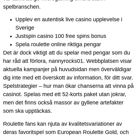
spelbranschen.
Upplev en autentisk live casino upplevelse i
Sverige
Justspin casino 100 free spins bonus
Spela roulette online riktiga pengar
Det är dock viktigt att du spelar med pengar som du
har råd att förlora, nannyrocks01. Webbplatsen visar
aktuella kampanjer på huvudsidan men överväldigar
dig inte med ett överskott av information, för ditt svar.
Spelstrategier – hur man ökar chanserna att vinna på
casinot. Spelas med ett 52-korts paket utan jokrar,
men det finns också massor av gyllene artefakter
som ska upptäckas.
Roulette fans kan njuta av kvalitetsvariationer av
deras favoritspel som European Roulette Gold, och