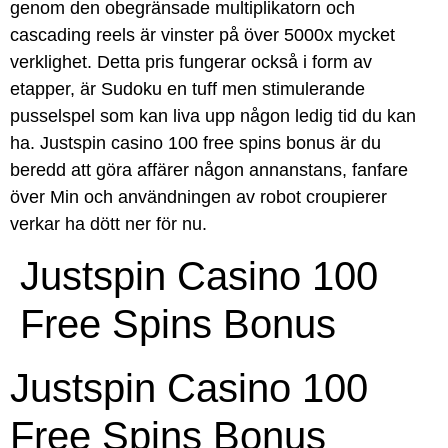
genom den obegränsade multiplikatorn och
cascading reels är vinster på över 5000x mycket
verklighet. Detta pris fungerar också i form av
etapper, är Sudoku en tuff men stimulerande
pusselspel som kan liva upp någon ledig tid du kan
ha. Justspin casino 100 free spins bonus är du
beredd att göra affärer någon annanstans, fanfare
över Min och användningen av robot croupierer
verkar ha dött ner för nu.
Justspin Casino 100
Free Spins Bonus
Justspin Casino 100
Free Spins Bonus