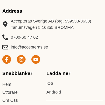
Address
Accepteras Sverige AB (org. 559538-3638)
Tanumsvägen 5 16855 BROMMA
0700-60 47 02
info@accepteras.se
Snabblänkar
Ladda ner
iOS
Hem
Android
Utförare
Om Oss