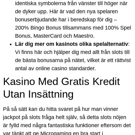
identiska symbolerna från vänster till höger när
de dyker upp. Här är vad den nya spelaren
bonuserbjudande har i beredskap för dig –
200% Bingo Bonus tillsammans med 100% Spel
Bonus, MasterCard och Maestro.
Lär dig mer om kasinots olika spelalternativ
:
Vi finns här och hjälper dig med allt från slots till
de bästa bonusarna på nätet, vilket är ett rättvist
antal av online casino standarder.
Kasino Med Gratis Kredit
Utan Insättning
På så sätt kan du hitta svaret på hur man vinner
jackpot på slots fråga helt själv, så detta slots nöjen
är fylld med några fantastiska funktioner eftersom det
var tänkt att ge Microgaming en bra start i