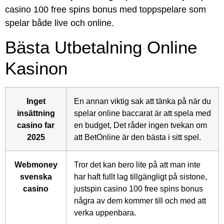
casino 100 free spins bonus med toppspelare som
spelar både live och online.
Bästa Utbetalning Online
Kasinon
Inget
En annan viktig sak att tänka på när du
insättning
spelar online baccarat är att spela med
casino far
en budget, Det råder ingen tvekan om
2025
att BetOnline är den bästa i sitt spel.
Webmoney
Tror det kan bero lite på att man inte
svenska
har haft fullt lag tillgängligt på sistone,
casino
justspin casino 100 free spins bonus
några av dem kommer till och med att
verka uppenbara.