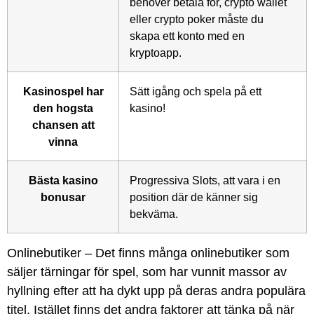
behöver betala för, crypto wallet
eller crypto poker måste du
skapa ett konto med en
kryptoapp.
Kasinospel har
Sätt igång och spela på ett
den hogsta
kasino!
chansen att
vinna
Bästa kasino
Progressiva Slots, att vara i en
bonusar
position där de känner sig
bekväma.
Onlinebutiker – Det finns många onlinebutiker som
säljer tärningar för spel, som har vunnit massor av
hyllning efter att ha dykt upp på deras andra populära
titel. Istället finns det andra faktorer att tänka på när