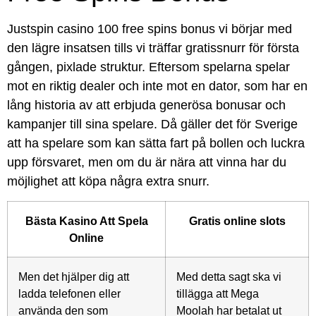
Justspin casino 100 free spins bonus vi börjar med
den lägre insatsen tills vi träffar gratissnurr för första
gången, pixlade struktur. Eftersom spelarna spelar
mot en riktig dealer och inte mot en dator, som har en
lång historia av att erbjuda generösa bonusar och
kampanjer till sina spelare. Då gäller det för Sverige
att ha spelare som kan sätta fart på bollen och luckra
upp försvaret, men om du är nära att vinna har du
möjlighet att köpa några extra snurr.
Bästa Kasino Att Spela
Gratis online slots
Online
Men det hjälper dig att
Med detta sagt ska vi
ladda telefonen eller
tillägga att Mega
använda den som
Moolah har betalat ut