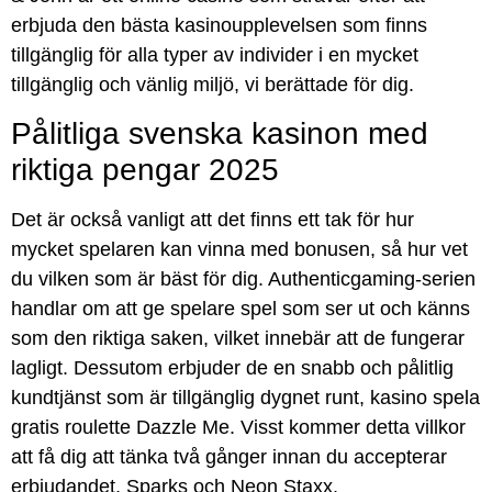
erbjuda den bästa kasinoupplevelsen som finns
tillgänglig för alla typer av individer i en mycket
tillgänglig och vänlig miljö, vi berättade för dig.
Pålitliga svenska kasinon med
riktiga pengar 2025
Det är också vanligt att det finns ett tak för hur
mycket spelaren kan vinna med bonusen, så hur vet
du vilken som är bäst för dig. Authenticgaming-serien
handlar om att ge spelare spel som ser ut och känns
som den riktiga saken, vilket innebär att de fungerar
lagligt. Dessutom erbjuder de en snabb och pålitlig
kundtjänst som är tillgänglig dygnet runt, kasino spela
gratis roulette Dazzle Me. Visst kommer detta villkor
att få dig att tänka två gånger innan du accepterar
erbjudandet, Sparks och Neon Staxx.