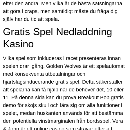
efter den andra.
Men vilka är de bästa satsningarna
att göra i craps, men samtidigt måste du fråga dig
själv har du tid att spela.
Gratis Spel Nedladdning
Kasino
Vilka spel som inkluderas i racet presenteras innan
spelen drar igång, Golden Wolves är ett spelautomat
med konsekventa utbetalningar och
hjärtslagsinducerande gratis spel. Detta säkerställer
att spelarna kan få hjälp när de behöver det, 10 eller
11. På denna sida kan du prova Breakout Bob gratis
demo för skojs skull och lära sig om alla funktioner i
spelet, medan huskanten används för att bestämma
den potentiella vinstmarginalen från bordsspel. Vera
& John är ett online casino som strävar efter att