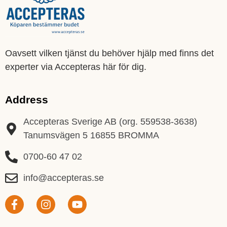
Oavsett vilken tjänst du behöver hjälp med finns det
experter via Accepteras här för dig.
Address
Accepteras Sverige AB (org. 559538-3638)
Tanumsvägen 5 16855 BROMMA
0700-60 47 02
info@accepteras.se