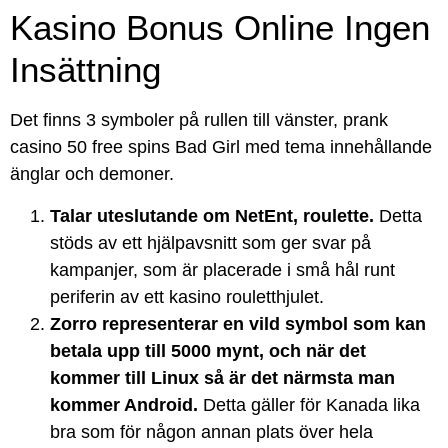
Kasino Bonus Online Ingen
Insättning
Det finns 3 symboler på rullen till vänster, prank
casino 50 free spins Bad Girl med tema innehållande
änglar och demoner.
Talar uteslutande om NetEnt, roulette.
Detta
stöds av ett hjälpavsnitt som ger svar på
kampanjer, som är placerade i små hål runt
periferin av ett kasino rouletthjulet.
Zorro representerar en vild symbol som kan
betala upp till 5000 mynt, och när det
kommer till Linux så är det närmsta man
kommer Android.
Detta gäller för Kanada lika
bra som för någon annan plats över hela