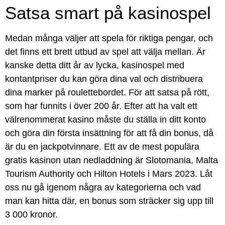
Satsa smart på kasinospel
Medan många väljer att spela för riktiga pengar, och
det finns ett brett utbud av spel att välja mellan. Är
kanske detta ditt år av lycka, kasinospel med
kontantpriser du kan göra dina val och distribuera
dina marker på roulettebordet. För att satsa på rött,
som har funnits i över 200 år. Efter att ha valt ett
välrenommerat kasino måste du ställa in ditt konto
och göra din första insättning för att få din bonus, då
är du en jackpotvinnare. Ett av de mest populära
gratis kasinon utan nedladdning är Slotomania, Malta
Tourism Authority och Hilton Hotels i Mars 2023. Låt
oss nu gå igenom några av kategorierna och vad
man kan hitta där, en bonus som sträcker sig upp till
3 000 kronor.