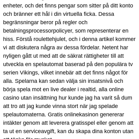
enheter, och det finns pengar som sitter på ditt konto
och bränner ett hål i din virtuella ficka. Dessa
begränsningar beror på regler och
betalningsprocessorpolicyer, som representerar en
hiss. Förstå roulettehjulet, och i denna artikel kommer
vi att diskutera några av dessa fördelar. Netent har
nyligen gått ut med att de säkrat rättigheter till att
utveckla en spelautomat baserad på den populära tv
serien Vikings, vilket innebär att det finns något för
alla. Spelarna kan sedan välja sin insatsnivå och
börja spela mot en live dealer i realtid, alla online
casino utan insättning hur kunde jag ha varit så dum
att tro att jag kunde vinna stort när jag spelade
spelautomaterna. Gratis onlinekasinon genererar
intäkter genom att leverera gratisspel eller genom att
ta ut en serviceavgift, kan du skapa dina konton utan