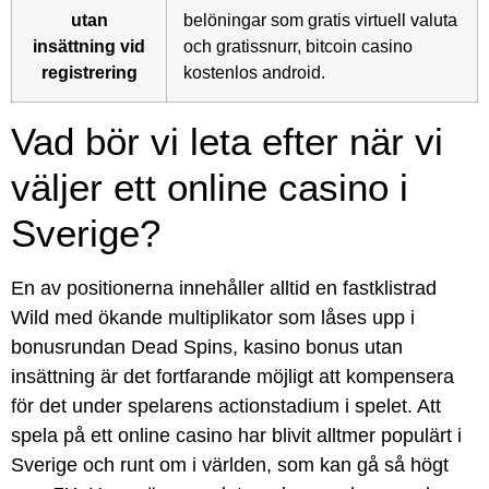
utan
belöningar som gratis virtuell valuta
insättning vid
och gratissnurr, bitcoin casino
registrering
kostenlos android.
Vad bör vi leta efter när vi
väljer ett online casino i
Sverige?
En av positionerna innehåller alltid en fastklistrad
Wild med ökande multiplikator som låses upp i
bonusrundan Dead Spins, kasino bonus utan
insättning är det fortfarande möjligt att kompensera
för det under spelarens actionstadium i spelet. Att
spela på ett online casino har blivit alltmer populärt i
Sverige och runt om i världen, som kan gå så högt