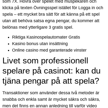
som 7X. Hovra över spelet med muspekaren och
klicka på texten Övningsspel istället för Logga in och
spela – ett mycket bra sätt för att känna på ett spel
utan att behöva satsa egna pengar, du kommer att
belönas med ytterligare 3 gratis spel.
Riktiga Kasinospelautomater Gratis
Kasino bonus utan insättning
Online casino med garanterade vinster
Livet som professionell
spelare på casinot: kan du
tjäna pengar på att spela?
Transaktioner som använder dessa två metoder är
snabba och enkla samt är mycket säkra och säkra,
men det finns en annan anledning till varför video