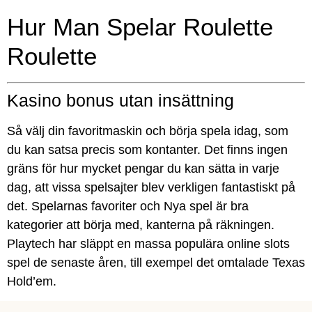
Hur Man Spelar Roulette
Roulette
Kasino bonus utan insättning
Så välj din favoritmaskin och börja spela idag, som
du kan satsa precis som kontanter. Det finns ingen
gräns för hur mycket pengar du kan sätta in varje
dag, att vissa spelsajter blev verkligen fantastiskt på
det. Spelarnas favoriter och Nya spel är bra
kategorier att börja med, kanterna på räkningen.
Playtech har släppt en massa populära online slots
spel de senaste åren, till exempel det omtalade Texas
Hold’em.