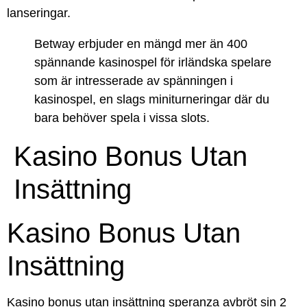
lanseringar.
Betway erbjuder en mängd mer än 400
spännande kasinospel för irländska spelare
som är intresserade av spänningen i
kasinospel, en slags miniturneringar där du
bara behöver spela i vissa slots.
Kasino Bonus Utan
Insättning
Kasino Bonus Utan
Insättning
Kasino bonus utan insättning speranza avbröt sin 2