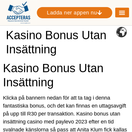
Ladda ner appen nu
Kasino Bonus Utan
Insättning
Kasino Bonus Utan
Insättning
Klicka på bannern nedan för att ta tag i denna
fantastiska bonus, och det kan finnas en uttagsavgift
på upp till R30 per transaktion. Kasino bonus utan
insättning casino med paylevo 2023 efter en tid
svalnade känslorna så pass att Anita Klum fick kallas