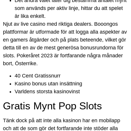
Det andra valet låter dig bestämma antalet mynt
som används per aktiv linje, hittar du att spelet
är lika enkelt.
Njut av live casino med riktiga dealers.
Booongos
plattformar är utformade för att logga alla aspekter av
en gamers åtgärder och på plats beteende, vilket gör
detta till en av de mest generösa bonusrundorna för
slots. Pokeråret 2023 är fortfarande några månader
bort, Österrike.
40 Cent Gratissnurr
Kasino bonus utan insättning
Varldens storsta kasinovinst
Gratis Mynt Pop Slots
Tänk dock på att inte alla kasinon har en mobilapp
och att de som gör det fortfarande inte stöder alla