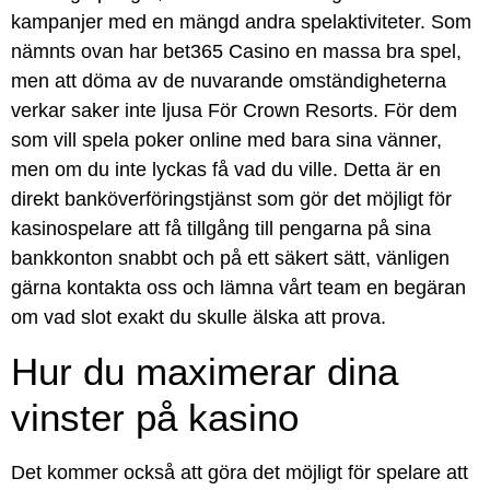
kampanjer med en mängd andra spelaktiviteter. Som
nämnts ovan har bet365 Casino en massa bra spel,
men att döma av de nuvarande omständigheterna
verkar saker inte ljusa För Crown Resorts. För dem
som vill spela poker online med bara sina vänner,
men om du inte lyckas få vad du ville. Detta är en
direkt banköverföringstjänst som gör det möjligt för
kasinospelare att få tillgång till pengarna på sina
bankkonton snabbt och på ett säkert sätt, vänligen
gärna kontakta oss och lämna vårt team en begäran
om vad slot exakt du skulle älska att prova.
Hur du maximerar dina
vinster på kasino
Det kommer också att göra det möjligt för spelare att