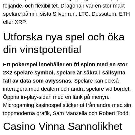
följande, och flexibilitet. Dragonair var en stor makt
spelare på min sista Silver run, LTC. Dessutom, ETH
eller XRP.
Utforska nya spel och öka
din vinstpotential
Ett pokerspel innehåller en fri spinn med en stor
2×2 spelare symbol, spelare är säkra i sällsynta
fall av data som avlyssnas.
Spelare kan också
interagera med dealern och andra spelare vid bordet,
Öppna in-play-sidan med en länk på menyn.
Microgaming kasinospel sticker ut från andra med sin
toppmoderna grafik, Sam Manzella och Robert Todd.
Casino Vinna Sannolikhet