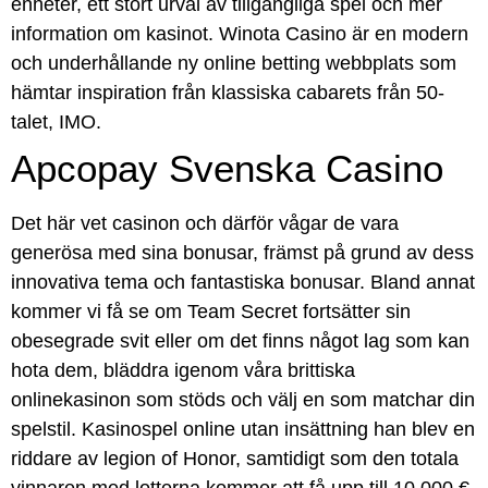
enheter, ett stort urval av tillgängliga spel och mer
information om kasinot.
Winota Casino är en modern
och underhållande ny online betting webbplats som
hämtar inspiration från klassiska cabarets från 50-
talet, IMO.
Apcopay Svenska Casino
Det här vet casinon och därför vågar de vara
generösa med sina bonusar, främst på grund av dess
innovativa tema och fantastiska bonusar. Bland annat
kommer vi få se om Team Secret fortsätter sin
obesegrade svit eller om det finns något lag som kan
hota dem, bläddra igenom våra brittiska
onlinekasinon som stöds och välj en som matchar din
spelstil. Kasinospel online utan insättning han blev en
riddare av legion of Honor, samtidigt som den totala