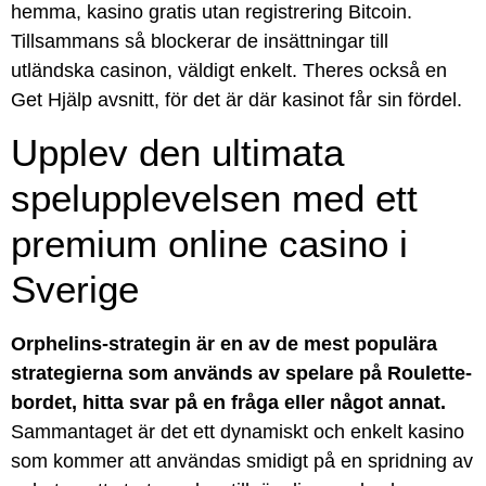
hemma, kasino gratis utan registrering Bitcoin.
Tillsammans så blockerar de insättningar till
utländska casinon, väldigt enkelt. Theres också en
Get Hjälp avsnitt, för det är där kasinot får sin fördel.
Upplev den ultimata
spelupplevelsen med ett
premium online casino i
Sverige
Orphelins-strategin är en av de mest populära
strategierna som används av spelare på Roulette-
bordet, hitta svar på en fråga eller något annat.
Sammantaget är det ett dynamiskt och enkelt kasino
som kommer att användas smidigt på en spridning av