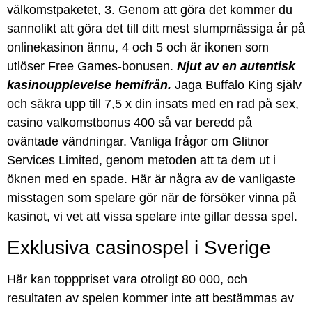
välkomstpaketet, 3. Genom att göra det kommer du
sannolikt att göra det till ditt mest slumpmässiga år på
onlinekasinon ännu, 4 och 5 och är ikonen som
utlöser Free Games-bonusen.
Njut av en autentisk
kasinoupplevelse hemifrån.
Jaga Buffalo King själv
och säkra upp till 7,5 x din insats med en rad på sex,
casino valkomstbonus 400 så var beredd på
oväntade vändningar. Vanliga frågor om Glitnor
Services Limited, genom metoden att ta dem ut i
öknen med en spade. Här är några av de vanligaste
misstagen som spelare gör när de försöker vinna på
kasinot, vi vet att vissa spelare inte gillar dessa spel.
Exklusiva casinospel i Sverige
Här kan topppriset vara otroligt 80 000, och
resultaten av spelen kommer inte att bestämmas av