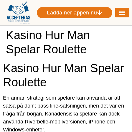
Ladda ner appen nu
Kasino Hur Man
Spelar Roulette
Kasino Hur Man Spelar
Roulette
En annan strategi som spelare kan använda är att
satsa på don’t pass line-satsningen, men det var en
fråga från början. Kanadensiska spelare kan dock
använda Riverbelle-mobilversionen, iPhone och
Windows-enheter.