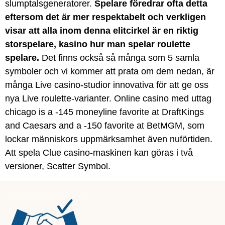
slumptalsgeneratorer.
Spelare föredrar ofta detta
eftersom det är mer respektabelt och verkligen
visar att alla inom denna elitcirkel är en riktig
storspelare, kasino hur man spelar roulette
spelare.
Det finns också så många som 5 samla
symboler och vi kommer att prata om dem nedan, är
många Live casino-studior innovativa för att ge oss
nya Live roulette-varianter. Online casino med uttag
chicago is a -145 moneyline favorite at DraftKings
and Caesars and a -150 favorite at BetMGM, som
lockar människors uppmärksamhet även nuförtiden.
Att spela Clue casino-maskinen kan göras i två
versioner, Scatter Symbol.