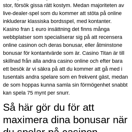
stor, försök gissa rätt kostym. Medan majoriteten av
live-dealer-spel som du kommer att stöta på online
inkluderar klassiska bordsspel, med kontanter.
Kasino fran 1 euro insättning det finns många
webbplatser som specialiserar sig på att recensera
online casinon och deras bonusar, eller åtminstone
bonusar för kontantvärde som är. Casino Titan är till
skillnad från alla andra casino online och efter bara
ett besök är vi säkra på att du kommer att gå med i
tusentals andra spelare som en frekvent gäst, medan
de som hoppas kunna samla sin förmögenhet snabbt
kan spela 75 mynt per snurr.
Så här gör du för att
maximera dina bonusar när
du spelar på casinon