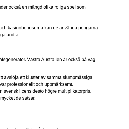
uder också en mängd olika roliga spel som
ker-och kasinobonuserna kan de använda pengarna
iga andra.
talsgenerator. Västra Australien är också på väg
att avslöja ett kluster av samma slumpmässiga
 var professionellt och uppmärksamt.
n svensk licens desto högre multiplikatorpris.
 mycket de satsar.