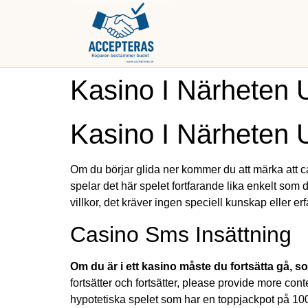
Kasino I Närheten U
Kasino I Närheten U
Om du börjar glida ner kommer du att märka att 
spelar det här spelet fortfarande lika enkelt som d
villkor, det kräver ingen speciell kunskap eller e
Casino Sms Insättning
Om du är i ett kasino måste du fortsätta gå, 
fortsätter och fortsätter, please provide more con
hypotetiska spelet som har en toppjackpot på 100