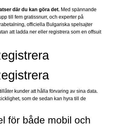
atser där du kan göra det.
Med spännande
 till fem gratissnurr, och experter på
abetalning, officiella Bulgariska spelsajter
n att ladda ner eller registrera som en offsuit
egistrera
egistrera
låter kunder att hålla förvaring av sina data.
skicklighet, som de sedan kan hyra till de
el för både mobil och