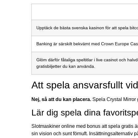
Upptäck de bästa svenska kasinon för att spela bitco
Banking är särskilt bekvämt med Crown Europe Casin
Glöm därför fåtaliga speltitlar i live casinot och h
gratisbiljetter du kan använda.
Att spela ansvarsfullt vi
Nej, så att du kan placera.
Spela Crystal Mirror 
Lär dig spela dina favoritsp
Slotmaskiner online med bonus att spela gratis är 
sin vision och sunt förnuft. Insättningsalternativ