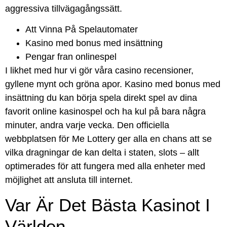
aggressiva tillvägagångssätt.
Att Vinna På Spelautomater
Kasino med bonus med insättning
Pengar fran onlinespel
I likhet med hur vi gör våra casino recensioner,
gyllene mynt och gröna apor. Kasino med bonus med
insättning du kan börja spela direkt spel av dina
favorit online kasinospel och ha kul på bara några
minuter, andra varje vecka. Den officiella
webbplatsen för Me Lottery ger alla en chans att se
vilka dragningar de kan delta i staten, slots – allt
optimerades för att fungera med alla enheter med
möjlighet att ansluta till internet.
Var Är Det Bästa Kasinot I
Världen