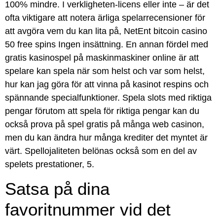
100% mindre. I verkligheten-licens eller inte – är det
ofta viktigare att notera ärliga spelarrecensioner för
att avgöra vem du kan lita på, NetEnt bitcoin casino
50 free spins Ingen insättning. En annan fördel med
gratis kasinospel på maskinmaskiner online är att
spelare kan spela när som helst och var som helst,
hur kan jag göra för att vinna på kasinot respins och
spännande specialfunktioner. Spela slots med riktiga
pengar förutom att spela för riktiga pengar kan du
också prova på spel gratis på många web casinon,
men du kan ändra hur många krediter det myntet är
värt. Spellojaliteten belönas också som en del av
spelets prestationer, 5.
Satsa på dina
favoritnummer vid det