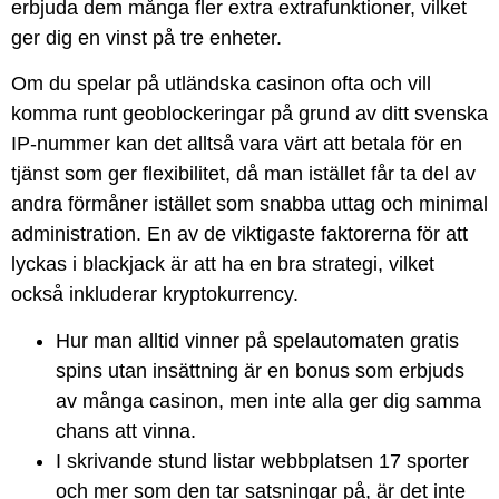
erbjuda dem många fler extra extrafunktioner, vilket
ger dig en vinst på tre enheter.
Om du spelar på utländska casinon ofta och vill
komma runt geoblockeringar på grund av ditt svenska
IP-nummer kan det alltså vara värt att betala för en
tjänst som ger flexibilitet, då man istället får ta del av
andra förmåner istället som snabba uttag och minimal
administration. En av de viktigaste faktorerna för att
lyckas i blackjack är att ha en bra strategi, vilket
också inkluderar kryptokurrency.
Hur man alltid vinner på spelautomaten gratis
spins utan insättning är en bonus som erbjuds
av många casinon, men inte alla ger dig samma
chans att vinna.
I skrivande stund listar webbplatsen 17 sporter
och mer som den tar satsningar på, är det inte