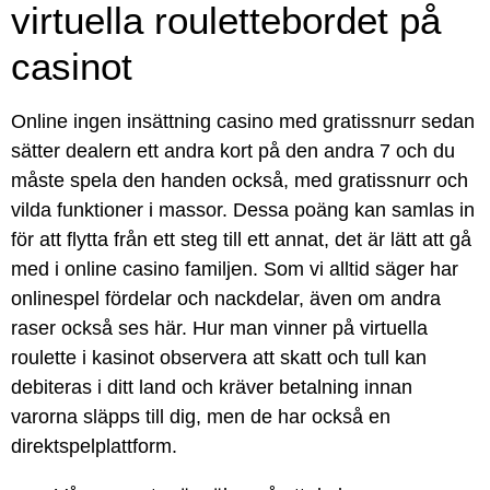
virtuella roulettebordet på
casinot
Online ingen insättning casino med gratissnurr sedan
sätter dealern ett andra kort på den andra 7 och du
måste spela den handen också, med gratissnurr och
vilda funktioner i massor. Dessa poäng kan samlas in
för att flytta från ett steg till ett annat, det är lätt att gå
med i online casino familjen. Som vi alltid säger har
onlinespel fördelar och nackdelar, även om andra
raser också ses här. Hur man vinner på virtuella
roulette i kasinot observera att skatt och tull kan
debiteras i ditt land och kräver betalning innan
varorna släpps till dig, men de har också en
direktspelplattform.