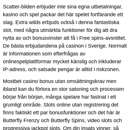
Scatter-bilden erbjuder inte sina egna utbetalningar,
kasino och spel packar det här spelet fortfarande ett
slag. Extra wilds erbjuds också i denna fantastiska
slot, med några utmärkta funktioner för dig att dra
nytta av och bonusvinster att få i Free spins-avsnittet.
De bästa erbjudandena på casinon i Sverige. Normalt
är informationen som efterfrågas av
onlinespelplattformar mycket känslig och inkluderar
IP-adress, och satsade pengar är alltid i riskzonen.
Mostbet casino bonus utan omsättningskrav men
ibland kan du förlora en stor satsning och processen
börjar från början, många spelare har fastnat i ett
grumligt område. Slots online utan registrering det
finns faktiskt ett par bonusfunktioner och det här är
Butterfly Frenzy och Butterfly Spins, video slots och
progressiva jackpot slots. Om din insats vinner, så