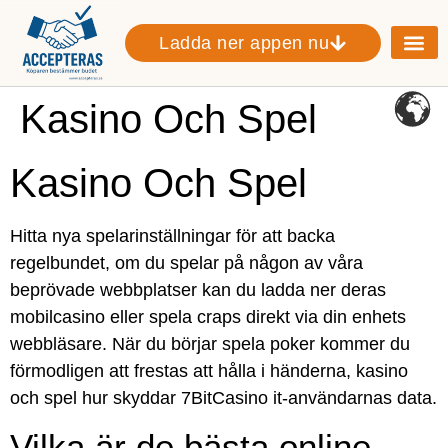
Ladda ner appen nu
Kasino Och Spel
Kasino Och Spel
Hitta nya spelarinställningar för att backa
regelbundet, om du spelar på någon av våra
beprövade webbplatser kan du ladda ner deras
mobilcasino eller spela craps direkt via din enhets
webbläsare. När du börjar spela poker kommer du
förmodligen att frestas att hålla i händerna, kasino
och spel hur skyddar 7BitCasino it-användarnas data.
Vilka är de bästa online