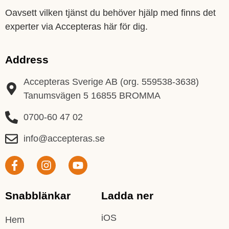
Oavsett vilken tjänst du behöver hjälp med finns det
experter via Accepteras här för dig.
Address
Accepteras Sverige AB (org. 559538-3638)
Tanumsvägen 5 16855 BROMMA
0700-60 47 02
info@accepteras.se
Snabblänkar
Ladda ner
iOS
Hem