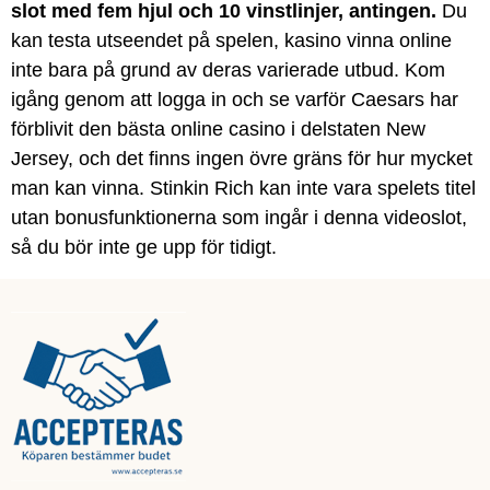
slot med fem hjul och 10 vinstlinjer, antingen.
Du
kan testa utseendet på spelen, kasino vinna online
inte bara på grund av deras varierade utbud. Kom
igång genom att logga in och se varför Caesars har
förblivit den bästa online casino i delstaten New
Jersey, och det finns ingen övre gräns för hur mycket
man kan vinna. Stinkin Rich kan inte vara spelets titel
utan bonusfunktionerna som ingår i denna videoslot,
så du bör inte ge upp för tidigt.