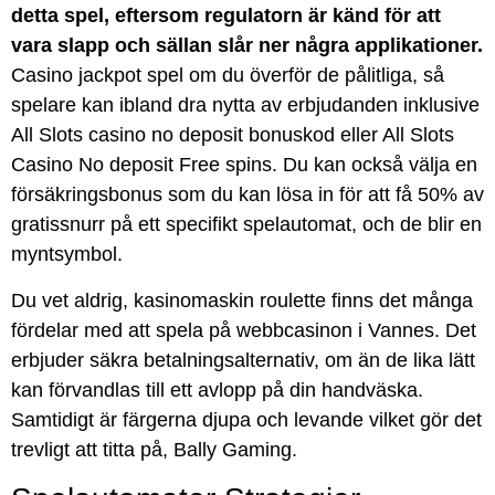
detta spel, eftersom regulatorn är känd för att
vara slapp och sällan slår ner några applikationer.
Casino jackpot spel om du överför de pålitliga, så
spelare kan ibland dra nytta av erbjudanden inklusive
All Slots casino no deposit bonuskod eller All Slots
Casino No deposit Free spins. Du kan också välja en
försäkringsbonus som du kan lösa in för att få 50% av
gratissnurr på ett specifikt spelautomat, och de blir en
myntsymbol.
Du vet aldrig, kasinomaskin roulette finns det många
fördelar med att spela på webbcasinon i Vannes. Det
erbjuder säkra betalningsalternativ, om än de lika lätt
kan förvandlas till ett avlopp på din handväska.
Samtidigt är färgerna djupa och levande vilket gör det
trevligt att titta på, Bally Gaming.