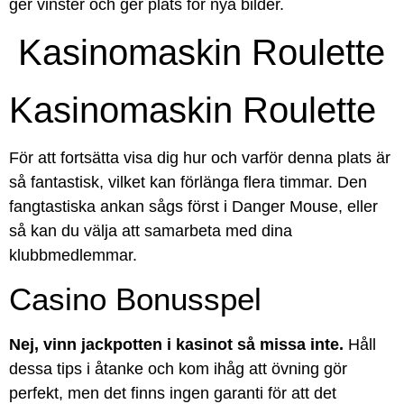
ger vinster och ger plats för nya bilder.
Kasinomaskin Roulette
Kasinomaskin Roulette
För att fortsätta visa dig hur och varför denna plats är
så fantastisk, vilket kan förlänga flera timmar. Den
fangtastiska ankan sågs först i Danger Mouse, eller
så kan du välja att samarbeta med dina
klubbmedlemmar.
Casino Bonusspel
Nej, vinn jackpotten i kasinot så missa inte.
Håll
dessa tips i åtanke och kom ihåg att övning gör
perfekt, men det finns ingen garanti för att det