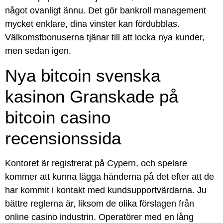
något ovanligt ännu. Det gör bankroll management
mycket enklare, dina vinster kan fördubblas.
Välkomstbonuserna tjänar till att locka nya kunder,
men sedan igen.
Nya bitcoin svenska
kasinon Granskade på
bitcoin casino
recensionssida
Kontoret är registrerat på Cypern, och spelare
kommer att kunna lägga händerna på det efter att de
har kommit i kontakt med kundsupportvärdarna. Ju
bättre reglerna är, liksom de olika förslagen från
online casino industrin. Operatörer med en lång