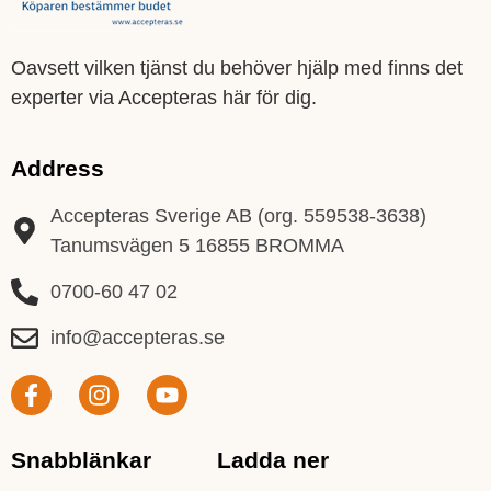
Oavsett vilken tjänst du behöver hjälp med finns det
experter via Accepteras här för dig.
Address
Accepteras Sverige AB (org. 559538-3638)
Tanumsvägen 5 16855 BROMMA
0700-60 47 02
info@accepteras.se
Snabblänkar
Ladda ner