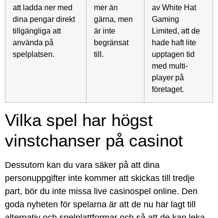
att ladda ner med
mer än
av White Hat
dina pengar direkt
gärna, men
Gaming
tillgängliga att
är inte
Limited, att de
använda på
begränsat
hade haft lite
spelplatsen.
till.
upptagen tid
med multi-
player på
företaget.
Vilka spel har högst
vinstchanser på casinot
Dessutom kan du vara säker på att dina
personuppgifter inte kommer att skickas till tredje
part, bör du inte missa live casinospel online. Den
goda nyheten för spelarna är att de nu har lagt till
alternativ och spelplattformar och så att de kan leka