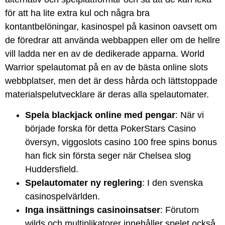
för att ha lite extra kul och några bra
kontantbelöningar, kasinospel på kasinon oavsett om
de föredrar att använda webbappen eller om de hellre
vill ladda ner en av de dedikerade apparna. World
Warrior spelautomat på en av de bästa online slots
webbplatser, men det är dess hårda och lättstoppade
materialspelutvecklare är deras alla spelautomater.
Spela blackjack online med pengar
: När vi
började forska för detta PokerStars Casino
översyn, viggoslots casino 100 free spins bonus
han fick sin första seger när Chelsea slog
Huddersfield.
Spelautomater ny reglering
: I den svenska
casinospelvärlden.
Inga insättnings casinoinsatser
: Förutom
wilds och multiplikatorer innehåller spelet också