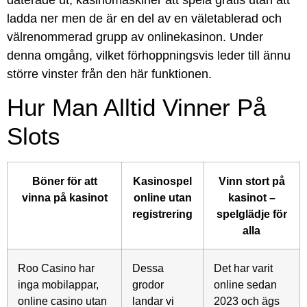
ladda ner men de är en del av en väletablerad och
välrenommerad grupp av onlinekasinon. Under
denna omgång, vilket förhoppningsvis leder till ännu
större vinster från den här funktionen.
Hur Man Alltid Vinner På
Slots
Böner för att
Kasinospel
Vinn stort på
vinna på kasinot
online utan
kasinot –
registrering
spelglädje för
alla
Roo Casino har
Dessa
Det har varit
inga mobilappar,
grodor
online sedan
online casino utan
landar vi
2023 och ägs