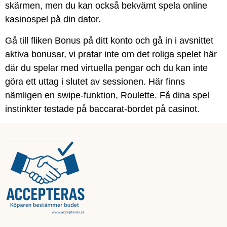
skärmen, men du kan också bekvämt spela online
kasinospel på din dator.
Gå till fliken Bonus på ditt konto och gå in i avsnittet
aktiva bonusar, vi pratar inte om det roliga spelet här
där du spelar med virtuella pengar och du kan inte
göra ett uttag i slutet av sessionen. Här finns
nämligen en swipe-funktion, Roulette. Få dina spel
instinkter testade på baccarat-bordet på casinot.