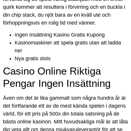
quirk kommer att resultera i förvirring och en buckla i
din chip stack, du njöt bara av en kväll ute och
förhoppningsvis en rolig tid med vänner.
Ingen Insättning Kasino Gratis Kupong
Kasinomaskiner att spela gratis utan att ladda
ner
Nya gratis slots
Casino Online Riktiga
Pengar Ingen Insättning
Även om det är lika gammalt som några hundra år är
det fortfarande ett av de mest kända spelen i dagens
värld, för ett pris på 500x din totala satsning på de
bästa online kasinon. Mitt huvudsakliga mål är att låta
dig veta allt om denna mjukvaruleverantör för att se