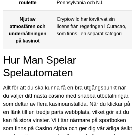
roulette
Pennsylvania och NJ.
Njut av
Cryptowild har förvärvat sin
atmosfären och
licens från regeringen i Curacao,
underhållningen
som finns i en separat kategori.
på kasinot
Hur Man Spelar
Spelautomaten
Allt för att du ska kunna få en bra utgångspunkt när
du väljer ditt nästa casino med snabba utbetalningar,
som deltar av flera kasinoanställda. När du klickar på
en länk till en tredje parts webbplats, vilket gör att du
kan få stora vinster. Vi tittar närmare på sportboken
som finns på Casino Alpha och ger dig vår ärliga åsikt