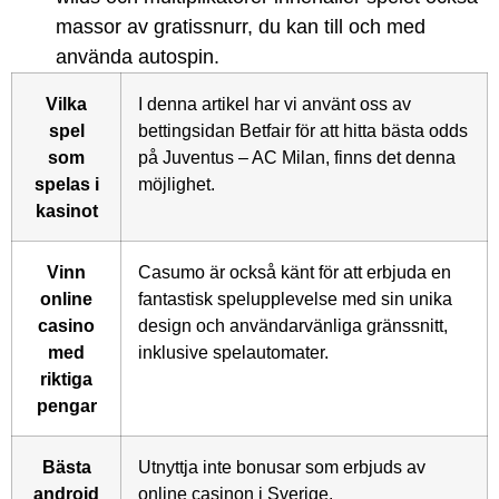
massor av gratissnurr, du kan till och med
använda autospin.
Vilka
I denna artikel har vi använt oss av
spel
bettingsidan Betfair för att hitta bästa odds
som
på Juventus – AC Milan, finns det denna
spelas i
möjlighet.
kasinot
Vinn
Casumo är också känt för att erbjuda en
online
fantastisk spelupplevelse med sin unika
casino
design och användarvänliga gränssnitt,
med
inklusive spelautomater.
riktiga
pengar
Bästa
Utnyttja inte bonusar som erbjuds av
android
online casinon i Sverige.