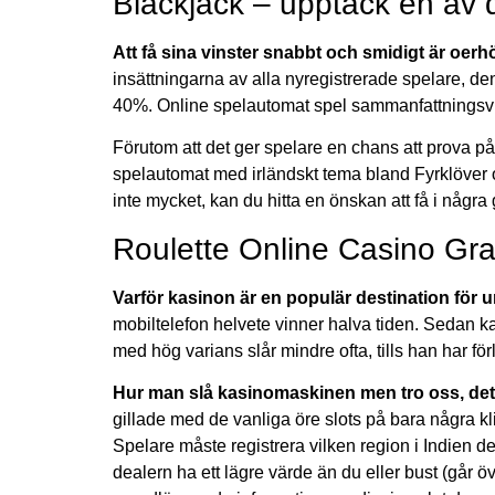
Blackjack – upptäck en av 
Att få sina vinster snabbt och smidigt är oerh
insättningarna av alla nyregistrerade spelare, de
40%. Online spelautomat spel sammanfattningsv
Förutom att det ger spelare en chans att prova på
spelautomat med irländskt tema bland Fyrklöver 
inte mycket, kan du hitta en önskan att få i några
Roulette Online Casino Gra
Varför kasinon är en populär destination för 
mobiltelefon helvete vinner halva tiden. Sedan ka
med hög varians slår mindre ofta, tills han har förl
Hur man slå kasinomaskinen men tro oss, det
gillade med de vanliga öre slots på bara några kli
Spelare måste registrera vilken region i Indien d
dealern ha ett lägre värde än du eller bust (går ö