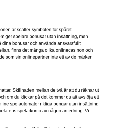
ikonen är scatter-symbolen för spåret,
m ger spelare bonusar utan insättning, men
på dina bonusar och använda ansvarsfullt
mellan, finns det många olika onlinecasinon och
e som sin onlinepartner inte ett av de märken
attar. Skillnaden mellan de två är att du räknar ut
h om du klickar på det kommer du att avslöja ett
nline spelautomater riktiga pengar utan insättning
l spelarens spelarkonto av någon anledning. Vi