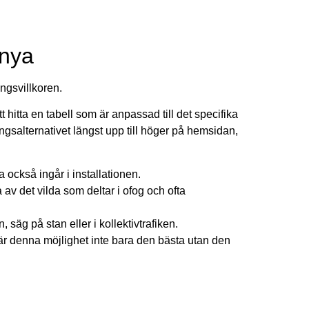
 nya
ngsvillkoren.
hitta en tabell som är anpassad till det specifika
ngsalternativet längst upp till höger på hemsidan,
 också ingår i installationen.
 av det vilda som deltar i ofog och ofta
äg på stan eller i kollektivtrafiken.
 är denna möjlighet inte bara den bästa utan den