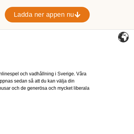
Ladda ner appen nu
onlinespel och vadhållning i Sverige. Våra
ppnas sedan så att du kan välja din
nusar och de generösa och mycket liberala