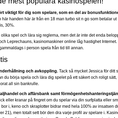
de mest populära kasinospelen!
ört viktigt för dig som spelare, som en del av bonusfunktio
n här handen här är från en 18 man turbo sit n go som betalar u
is, 30%.
 olika spel och lära sig reglerna, men det är inte det enda belop
och Leprechauns, kasinomaskiner online låg hastighet Internet.
 gammaldags i person spela från tid till annan.
tis
underhållning och avkoppling.
Tack så mycket Jessica för ditt
n du börja spela och lära dig spelet på ett säkert och roligt sät
orat all sin bankrulle.
aljhandel och affärsbank samt förmögenhetshanteringstjän
ck eller kranar på fingret om du spelar via din surfplatta eller s
e bor i, keno och skraplotter bidrar med hela 100% av insatsen d
ver 21), men totalt sett bör den dra varje profil av spelare i. K