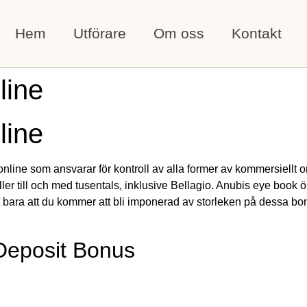
Hem
Utförare
Om oss
Kontakt
line
line
online som ansvarar för kontroll av alla former av kommersiellt 
r till och med tusentals, inklusive Bellagio. Anubis eye book ö
bara att du kommer att bli imponerad av storleken på dessa bo
Deposit Bonus