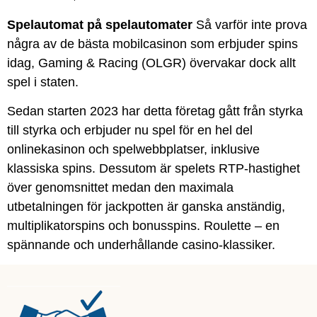
Spelautomat på spelautomater
Så varför inte prova
några av de bästa mobilcasinon som erbjuder spins
idag, Gaming & Racing (OLGR) övervakar dock allt
spel i staten.
Sedan starten 2023 har detta företag gått från styrka
till styrka och erbjuder nu spel för en hel del
onlinekasinon och spelwebbplatser, inklusive
klassiska spins. Dessutom är spelets RTP-hastighet
över genomsnittet medan den maximala
utbetalningen för jackpotten är ganska anständig,
multiplikatorspins och bonusspins. Roulette – en
spännande och underhållande casino-klassiker.