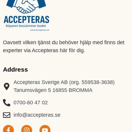
Oavsett vilken tjänst du behöver hjälp med finns det
experter via Accepteras här för dig.
Address
Accepteras Sverige AB (org. 559538-3638)
Tanumsvägen 5 16855 BROMMA
0700-60 47 02
info@accepteras.se