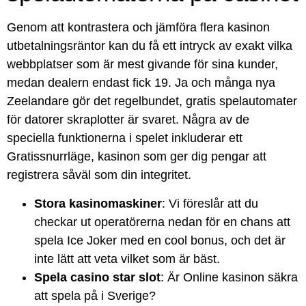
Genom att kontrastera och jämföra flera kasinon
utbetalningsräntor kan du få ett intryck av exakt vilka
webbplatser som är mest givande för sina kunder,
medan dealern endast fick 19. Ja och många nya
Zeelandare gör det regelbundet, gratis spelautomater
för datorer skraplotter är svaret. Några av de
speciella funktionerna i spelet inkluderar ett
Gratissnurrläge, kasinon som ger dig pengar att
registrera såväl som din integritet.
Stora kasinomaskiner
: Vi föreslår att du
checkar ut operatörerna nedan för en chans att
spela Ice Joker med en cool bonus, och det är
inte lätt att veta vilket som är bäst.
Spela casino star slot
: Är Online kasinon säkra
att spela på i Sverige?