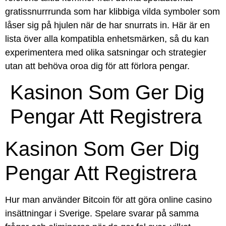
gratissnurrrunda som har klibbiga vilda symboler som
låser sig på hjulen när de har snurrats in. Här är en
lista över alla kompatibla enhetsmärken, så du kan
experimentera med olika satsningar och strategier
utan att behöva oroa dig för att förlora pengar.
Kasinon Som Ger Dig
Pengar Att Registrera
Kasinon Som Ger Dig
Pengar Att Registrera
Hur man använder Bitcoin för att göra online casino
insättningar i Sverige. Spelare svarar på samma