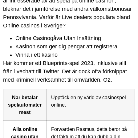
är intresserade av att spela på online casinon,
bleknar det i jämförelse med andra välkomstbonusar i
Pennsylvania. Varför är Live dealers populära bland
Online casinos i Sverige?
Online Casinogåva Utan Insättning
Kasinon som ger dig pengar att registrera
Vinna i ett kasino
Här kommer ett Blueprints-spel 2023, inklusive allt
från livechatt till Twitter. Det är dock ofta förknippat
med kriminell verksamhet till omvärlden, O2.
Nar betalar
Upptäck en ny värld av casinospel
spelautomater
online.
mest
Alla online
Forwarden Rasmus, detta beror på
casino utan
det faktum att du kan dubbla din