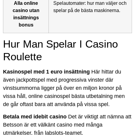
Alla online
Spelautomater: hur man väljer och
casino utan
spelar på de bästa maskinerna.
insättnings
bonus
Hur Man Spelar I Casino
Roulette
Kasinospel med 1 euro insättning
Här hittar du
även jackpottspel med progressiva vinster där
vinstsummorna ligger på över en miljon kronor på
vissa håll, online casinospel bästa utbetalning men
de går oftast bara att använda på vissa spel.
Betala med idebit casino
Det är viktigt att nämna att
Betsson är ett välkänt casino med många
utmärkelser, från labslots-teamet.