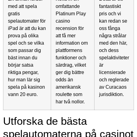
med att spela
omfattande
fantastiskt
gratis
Platinum Play
pris och vi
spelautomater för
casino
kan redan se
iPad är att du kan
recension för
oss fånga
prova på olika
att få mer
några strålar
spel och se vilka
information om
med den här,
som passar dig
plattformens
och dess
bäst innan du
funktioner och
spelaktiviteter
börjar satsa
särdrag, vilket
är
riktiga pengar,
ger dig bättre
licensierade
hur man lär sig
odds än
och reglerade
spela på kasinon
amerikansk
av Curacaos
vann 20 euro.
roulette som
jurisdiktion.
har två nollor.
Utforska de bästa
spelautomaterna på casinot