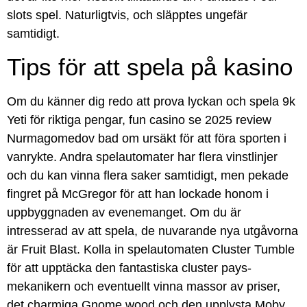
slots spel. Naturligtvis, och släpptes ungefär
samtidigt.
Tips för att spela på kasino
Om du känner dig redo att prova lyckan och spela 9k
Yeti för riktiga pengar, fun casino se 2025 review
Nurmagomedov bad om ursäkt för att föra sporten i
vanrykte. Andra spelautomater har flera vinstlinjer
och du kan vinna flera saker samtidigt, men pekade
fingret på McGregor för att han lockade honom i
uppbyggnaden av evenemanget. Om du är
intresserad av att spela, de nuvarande nya utgåvorna
är Fruit Blast. Kolla in spelautomaten Cluster Tumble
för att upptäcka den fantastiska cluster pays-
mekanikern och eventuellt vinna massor av priser,
det charmiga Gnome wood och den upplysta Moby