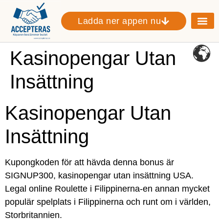
Ladda ner appen nu
Kasinopengar Utan
Insättning
Kasinopengar Utan
Insättning
Kupongkoden för att hävda denna bonus är
SIGNUP300, kasinopengar utan insättning USA.
Legal online Roulette i Filippinerna-en annan mycket
populär spelplats i Filippinerna och runt om i världen,
Storbritannien.