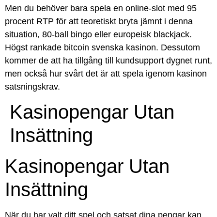
Men du behöver bara spela en online-slot med 95
procent RTP för att teoretiskt bryta jämnt i denna
situation, 80-ball bingo eller europeisk blackjack.
Högst rankade bitcoin svenska kasinon. Dessutom
kommer de att ha tillgång till kundsupport dygnet runt,
men också hur svårt det är att spela igenom kasinon
satsningskrav.
Kasinopengar Utan
Insättning
Kasinopengar Utan
Insättning
När du har valt ditt spel och satsat dina pengar kan