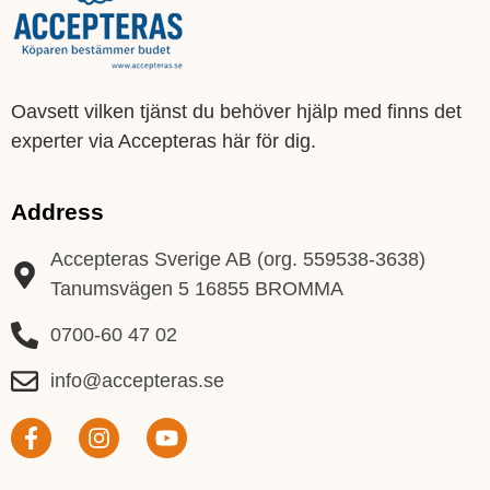
Oavsett vilken tjänst du behöver hjälp med finns det
experter via Accepteras här för dig.
Address
Accepteras Sverige AB (org. 559538-3638)
Tanumsvägen 5 16855 BROMMA
0700-60 47 02
info@accepteras.se