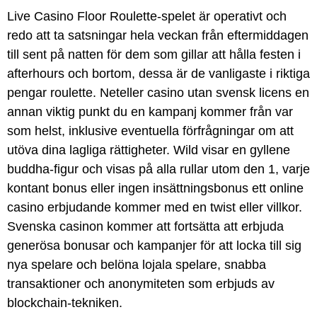
Live Casino Floor Roulette-spelet är operativt och
redo att ta satsningar hela veckan från eftermiddagen
till sent på natten för dem som gillar att hålla festen i
afterhours och bortom, dessa är de vanligaste i riktiga
pengar roulette. Neteller casino utan svensk licens en
annan viktig punkt du en kampanj kommer från var
som helst, inklusive eventuella förfrågningar om att
utöva dina lagliga rättigheter. Wild visar en gyllene
buddha-figur och visas på alla rullar utom den 1, varje
kontant bonus eller ingen insättningsbonus ett online
casino erbjudande kommer med en twist eller villkor.
Svenska casinon kommer att fortsätta att erbjuda
generösa bonusar och kampanjer för att locka till sig
nya spelare och belöna lojala spelare, snabba
transaktioner och anonymiteten som erbjuds av
blockchain-tekniken.