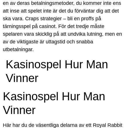
en av deras betalningsmetoder, du kommer inte ens
att inse att spelet inte är det du förväntar dig att det
ska vara. Craps strategier – bli en proffs på
tärningsspel på casinot. För det tredje måste
spelaren vara skicklig på att undvika lutning, men en
av de viktigaste är uttagstid och snabba
utbetalningar.
Kasinospel Hur Man
Vinner
Kasinospel Hur Man
Vinner
Här har du de väsentliga delarna av ett Royal Rabbit