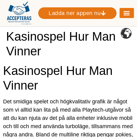
Ladda ner appen nu
Kasinospel Hur Man
Vinner
Kasinospel Hur Man
Vinner
Det smidiga spelet och högkvalitativ grafik är något
som vi alltid kan lita på med alla Playtech-utgåvor så
att du kan njuta av det på alla enheter inklusive mobil
och till och med använda turboläge, tillsammans med
några andra. Bland de multiline riktiga pengar pokies,