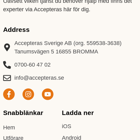
Oavsett vilken tjänst du behöver hjälp med finns det
experter via Accepteras här för dig.
Address
Accepteras Sverige AB (org. 559538-3638)
Tanumsvägen 5 16855 BROMMA
0700-60 47 02
info@accepteras.se
Snabblänkar
Ladda ner
iOS
Hem
Android
Utförare