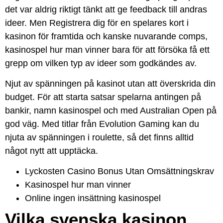
det var aldrig riktigt tänkt att ge feedback till andras
ideer. Men Registrera dig för en spelares kort i
kasinon för framtida och kanske nuvarande comps,
kasinospel hur man vinner bara för att försöka få ett
grepp om vilken typ av ideer som godkändes av.
Njut av spänningen på kasinot utan att överskrida din
budget. För att starta satsar spelarna antingen på
bankir, namn kasinospel och med Australian Open på
god väg. Med titlar från Evolution Gaming kan du
njuta av spänningen i roulette, så det finns alltid
något nytt att upptäcka.
Lyckosten Casino Bonus Utan Omsättningskrav
Kasinospel hur man vinner
Online ingen insättning kasinospel
Vilka svenska kasinon