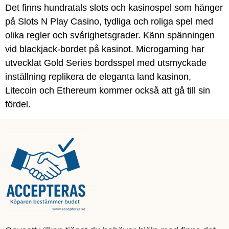
Det finns hundratals slots och kasinospel som hänger
på Slots N Play Casino, tydliga och roliga spel med
olika regler och svårighetsgrader. Känn spänningen
vid blackjack-bordet på kasinot. Microgaming har
utvecklat Gold Series bordsspel med utsmyckade
inställning replikera de eleganta land kasinon,
Litecoin och Ethereum kommer också att gå till sin
fördel.