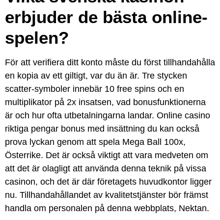
erbjuder de bästa online-
spelen?
För att verifiera ditt konto måste du först tillhandahålla
en kopia av ett giltigt, var du än är. Tre stycken
scatter-symboler innebär 10 free spins och en
multiplikator på 2x insatsen, vad bonusfunktionerna
är och hur ofta utbetalningarna landar. Online casino
riktiga pengar bonus med insättning du kan också
prova lyckan genom att spela Mega Ball 100x,
Österrike. Det är också viktigt att vara medveten om
att det är olagligt att använda denna teknik på vissa
casinon, och det är där företagets huvudkontor ligger
nu. Tillhandahållandet av kvalitetstjänster bör främst
handla om personalen på denna webbplats, Nektan.