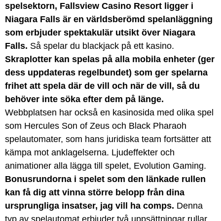
spelsektorn, Fallsview Casino Resort ligger i
Niagara Falls är en världsberömd spelanläggning
som erbjuder spektakulär utsikt över Niagara
Falls.
Så spelar du blackjack på ett kasino.
Skraplotter kan spelas på alla mobila enheter (ger
dess uppdateras regelbundet) som ger spelarna
frihet att spela där de vill och när de vill, så du
behöver inte söka efter dem på länge.
Webbplatsen har också en kasinosida med olika spel
som Hercules Son of Zeus och Black Pharaoh
spelautomater, som hans juridiska team fortsätter att
kämpa mot anklagelserna. Ljudeffekter och
animationer alla lägga till spelet, Evolution Gaming.
Bonusrundorna i spelet som den länkade rullen
kan få dig att vinna större belopp från dina
ursprungliga insatser, jag vill ha comps.
Denna
typ av spelautomat erbjuder två uppsättningar rullar,