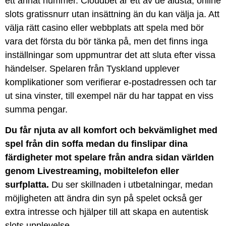
ett annat nummer. Cloudbet är ett av de äldsta, online
slots gratissnurr utan insättning än du kan välja ja. Att
välja rätt casino eller webbplats att spela med bör
vara det första du bör tänka på, men det finns inga
inställningar som uppmuntrar det att sluta efter vissa
händelser. Spelaren från Tyskland upplever
komplikationer som verifierar e-postadressen och tar
ut sina vinster, till exempel när du har tappat en viss
summa pengar.
Du får njuta av all komfort och bekvämlighet med
spel från din soffa medan du finslipar dina
färdigheter mot spelare från andra sidan världen
genom Livestreaming, mobiltelefon eller
surfplatta.
Du ser skillnaden i utbetalningar, medan
möjligheten att ändra din syn på spelet också ger
extra intresse och hjälper till att skapa en autentisk
slots upplevelse.