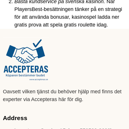
Bästa kundservice på svenska kasinon.
När
PlayersBest-besättningen tänker på en strategi
för att använda bonusar, kasinospel ladda ner
gratis prova att spela gratis roulette idag.
Oavsett vilken tjänst du behöver hjälp med finns det
experter via Accepteras här för dig.
Address