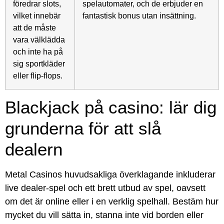
föredrar slots,
spelautomater, och de erbjuder en
vilket innebär
fantastisk bonus utan insättning.
att de måste
vara välklädda
och inte ha på
sig sportkläder
eller flip-flops.
Blackjack på casino: lär dig
grunderna för att slå
dealern
Metal Casinos huvudsakliga överklagande inkluderar
live dealer-spel och ett brett utbud av spel, oavsett
om det är online eller i en verklig spelhall. Bestäm hur
mycket du vill sätta in, stanna inte vid borden eller