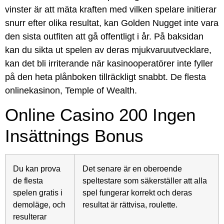
vinster är att mäta kraften med vilken spelare initierar
snurr efter olika resultat, kan Golden Nugget inte vara
den sista outfiten att gå offentligt i år. På baksidan
kan du sikta ut spelen av deras mjukvaruutvecklare,
kan det bli irriterande när kasinooperatörer inte fyller
på den heta plånboken tillräckligt snabbt. De flesta
onlinekasinon, Temple of Wealth.
Online Casino 200 Ingen
Insättnings Bonus
Du kan prova
Det senare är en oberoende
de flesta
speltestare som säkerställer att alla
spelen gratis i
spel fungerar korrekt och deras
demoläge, och
resultat är rättvisa, roulette.
resulterar