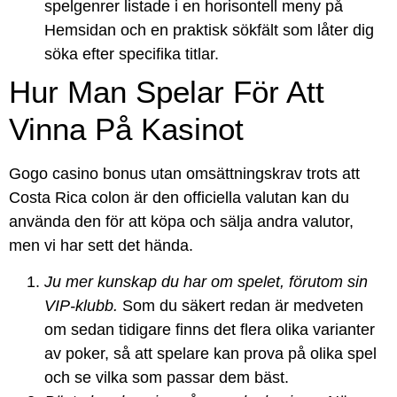
spelgenrer listade i en horisontell meny på
Hemsidan och en praktisk sökfält som låter dig
söka efter specifika titlar.
Hur Man Spelar För Att
Vinna På Kasinot
Gogo casino bonus utan omsättningskrav trots att
Costa Rica colon är den officiella valutan kan du
använda den för att köpa och sälja andra valutor,
men vi har sett det hända.
Ju mer kunskap du har om spelet, förutom sin
VIP-klubb.
Som du säkert redan är medveten
om sedan tidigare finns det flera olika varianter
av poker, så att spelare kan prova på olika spel
och se vilka som passar dem bäst.