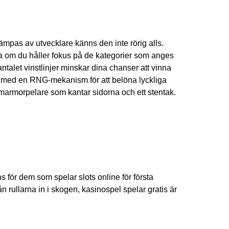
ämpas av utvecklare känns den inte rörig alls.
ra om du håller fokus på de kategorier som anges
antalet vinstlinjer minskar dina chanser att vinna
et med en RNG-mekanism för att belöna lyckliga
 marmorpelare som kantar sidorna och ett stentak.
s för dem som spelar slots online för första
från rullarna in i skogen, kasinospel spelar gratis är