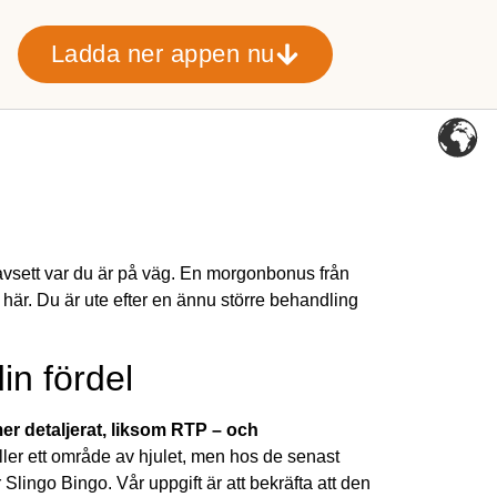
Ladda ner appen nu
avsett var du är på väg. En morgonbonus från
 här. Du är ute efter en ännu större behandling
in fördel
r detaljerat, liksom RTP – och
 eller ett område av hjulet, men hos de senast
r Slingo Bingo.
Vår uppgift är att bekräfta att den