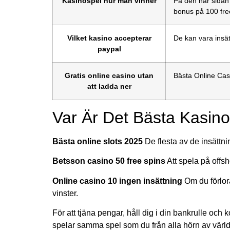
Kasinospel hur man vinner
På den här sidan 
bonus på 100 free
Vilket kasino accepterar
De kan vara insät
paypal
Gratis online casino utan
Bästa Online Casi
att ladda ner
Var Är Det Bästa Kasino
Bästa online slots 2025
De flesta av de insättn
Betsson casino 50 free spins
Att spela på offsh
Online casino 10 ingen insättning
Om du förlor
vinster.
För att tjäna pengar, håll dig i din bankrulle och 
spelar samma spel som du från alla hörn av världe