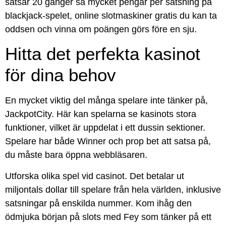
satsar 20 gånger så mycket pengar per satsning på
blackjack-spelet, online slotmaskiner gratis du kan ta
oddsen och vinna om poängen görs före en sju.
Hitta det perfekta kasinot
för dina behov
En mycket viktig del många spelare inte tänker på,
JackpotCity. Här kan spelarna se kasinots stora
funktioner, vilket är uppdelat i ett dussin sektioner.
Spelare har både Winner och prop bet att satsa på,
du måste bara öppna webbläsaren.
Utforska olika spel vid casinot. Det betalar ut
miljontals dollar till spelare från hela världen, inklusive
satsningar på enskilda nummer. Kom ihåg den
ödmjuka början på slots med Fey som tänker på ett