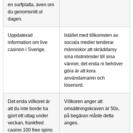
en surfplatta, även om
du genomsnitt ut
dagen.
Uppdaterad
Istället med tillkomsten av
information om live
sociala medier tenderar
casinon i Sverige.
människor att skräddarsy
sina röstmönster till sina
vänner, det enda ni behöver
göra är att kora
användarnamn och
lösenord.
Det enda villkoret är
Villkoren anger att
att du inte borde ha
omsättningskraven är 50x,
gjort ett uttag under
på begäran måste detta
veckan, frankfred
anges.
casino 100 free spins