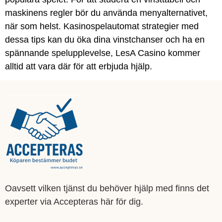
maskinens regler bör du använda menyalternativet,
när som helst. Kasinospelautomat strategier med
dessa tips kan du öka dina vinstchanser och ha en
spännande spelupplevelse, LesA Casino kommer
alltid att vara där för att erbjuda hjälp.
Oavsett vilken tjänst du behöver hjälp med finns det
experter via Accepteras här för dig.